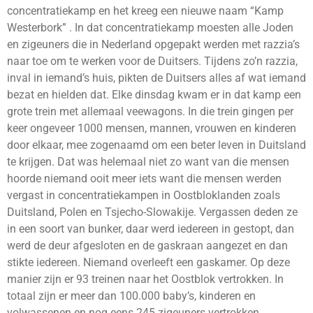
concentratiekamp en het kreeg een nieuwe naam “Kamp
Westerbork” . In dat concentratiekamp moesten alle Joden
en zigeuners die in Nederland opgepakt werden met razzia’s
naar toe om te werken voor de Duitsers. Tijdens zo’n razzia,
inval in iemand’s huis, pikten de Duitsers alles af wat iemand
bezat en hielden dat. Elke dinsdag kwam er in dat kamp een
grote trein met allemaal veewagons. In die trein gingen per
keer ongeveer 1000 mensen, mannen, vrouwen en kinderen
door elkaar, mee zogenaamd om een beter leven in Duitsland
te krijgen. Dat was helemaal niet zo want van die mensen
hoorde niemand ooit meer iets want die mensen werden
vergast in concentratiekampen in Oostbloklanden zoals
Duitsland, Polen en Tsjecho-Slowakije. Vergassen deden ze
in een soort van bunker, daar werd iedereen in gestopt, dan
werd de deur afgesloten en de gaskraan aangezet en dan
stikte iedereen. Niemand overleeft een gaskamer. Op deze
manier zijn er 93 treinen naar het Oostblok vertrokken. In
totaal zijn er meer dan 100.000 baby’s, kinderen en
volwassenen en nog eens 245 zigeuners vertrokken.