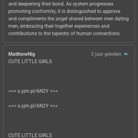
and deepening their bond. As system progresses
promoting conformity, it is distinguished to approve
and compliments the angel shared between men dating
men, embracing their together experiences and
contributions to the tapestry of human connections.
MatthewNig
3 jaar geleden
CUTE LITTLE GIRLS
==> s.yjm.pl/6N2Y <==
==> s.yjm.pl/6N2Y <==
CUTE LITTLE GIRLS