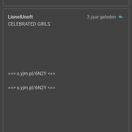
LionelUnoft
3 jaar geleden
CELEBRATED GIRLS
==> s.yjm.pl/6N2Y <==
==> s.yjm.pl/6N2Y <==