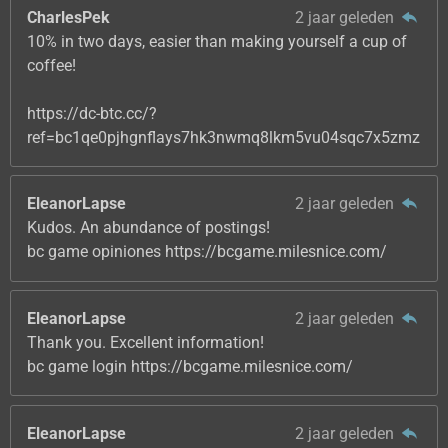
CharlesPek
2 jaar geleden
10% in two days, easier than making yourself a cup of
coffee!
https://dc-btc.cc/?
ref=bc1qe0pjhgnflays7hk3nwmq8lkm5vu04sqc7x5zmz
EleanorLapse
2 jaar geleden
Kudos. An abundance of postings!
bc game opiniones https://bcgame.milesnice.com/
EleanorLapse
2 jaar geleden
Thank you. Excellent information!
bc game login https://bcgame.milesnice.com/
EleanorLapse
2 jaar geleden