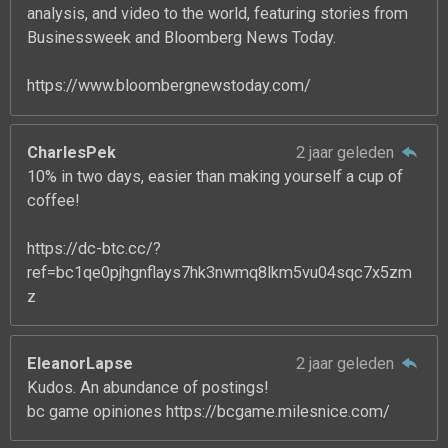
analysis, and video to the world, featuring stories from
Businessweek and Bloomberg News Today.
https://www.bloombergnewstoday.com/
CharlesPek
2 jaar geleden
10% in two days, easier than making yourself a cup of
coffee!
https://dc-btc.cc/?
ref=bc1qe0pjhgnflays7hk3nwmq8lkm5vu04sqc7x5zm
z
EleanorLapse
2 jaar geleden
Kudos. An abundance of postings!
bc game opiniones https://bcgame.milesnice.com/