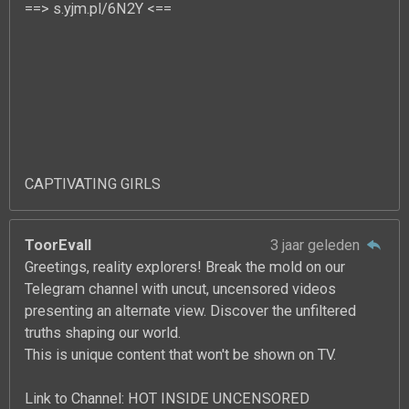
==> s.yjm.pl/6N2Y <==
CAPTIVATING GIRLS
ToorEvall
3 jaar geleden
Greetings, reality explorers! Break the mold on our
Telegram channel with uncut, uncensored videos
presenting an alternate view. Discover the unfiltered
truths shaping our world.
This is unique content that won't be shown on TV.
Link to Channel: HOT INSIDE UNCENSORED