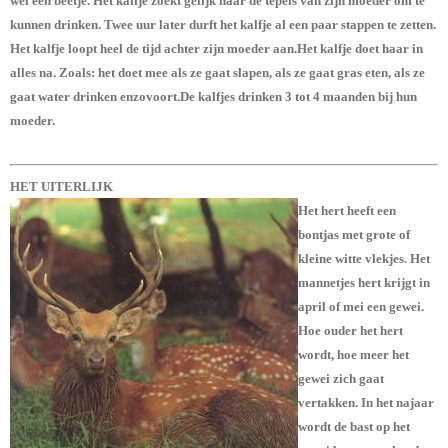
wel een beetje. Het kalfje zoekt gelijk naar de tepels van zijn moeder om te
kunnen drinken. Twee uur later durft het kalfje al een paar stappen te zetten.
Het kalfje loopt heel de tijd achter zijn moeder aan.Het kalfje doet haar in
alles na. Zoals: het doet mee als ze gaat slapen, als ze gaat gras eten, als ze
gaat water drinken enzovoort.De kalfjes drinken 3 tot 4 maanden bij hun
moeder.
HET UITERLIJK
Het hert heeft een
bontjas met grote of
kleine witte vlekjes. Het
mannetjes hert krijgt in
april of mei een gewei.
Hoe ouder het hert
wordt, hoe meer het
gewei zich gaat
vertakken. In het najaar
wordt de bast op het