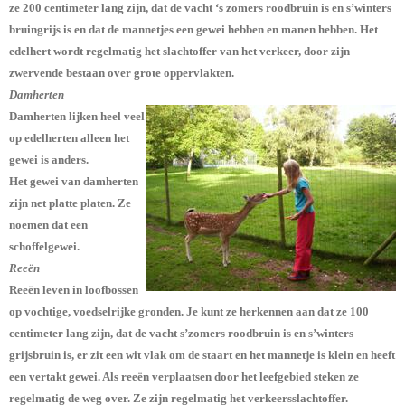
ze 200 centimeter lang zijn, dat de vacht ‘s zomers roodbruin is en s’winters
bruingrijs is en dat de mannetjes een gewei hebben en manen hebben. Het
edelhert wordt regelmatig het slachtoffer van het verkeer, door zijn
zwervende bestaan over grote oppervlakten.
Damherten
Damherten lijken heel veel
op edelherten alleen het
gewei is anders.
Het gewei van damherten
zijn net platte platen. Ze
noemen dat een
schoffelgewei.
Reeën
Reeën leven in loofbossen
op vochtige, voedselrijke gronden. Je kunt ze herkennen aan dat ze 100
centimeter lang zijn, dat de vacht s’zomers roodbruin is en s’winters
grijsbruin is, er zit een wit vlak om de staart en het mannetje is klein en heeft
een vertakt gewei. Als reeën verplaatsen door het leefgebied steken ze
regelmatig de weg over. Ze zijn regelmatig het verkeersslachtoffer.