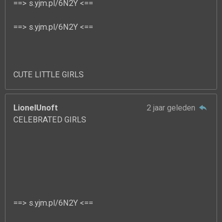
==> s.yjm.pl/6N2Y <==
==> s.yjm.pl/6N2Y <==
CUTE LITTLE GIRLS
LionelUnoft
2 jaar geleden
CELEBRATED GIRLS
==> s.yjm.pl/6N2Y <==