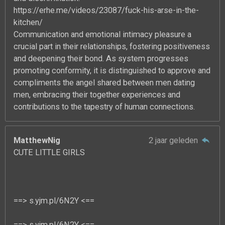
https://erhe.me/videos/23087/fuck-his-arse-in-the-
kitchen/
Communication and emotional intimacy pleasure a
crucial part in their relationships, fostering positiveness
and deepening their bond. As system progresses
promoting conformity, it is distinguished to approve and
compliments the angel shared between men dating
men, embracing their together experiences and
contributions to the tapestry of human connections.
MatthewNig
2 jaar geleden
CUTE LITTLE GIRLS
==> s.yjm.pl/6N2Y <==
==> s.yjm.pl/6N2Y <==