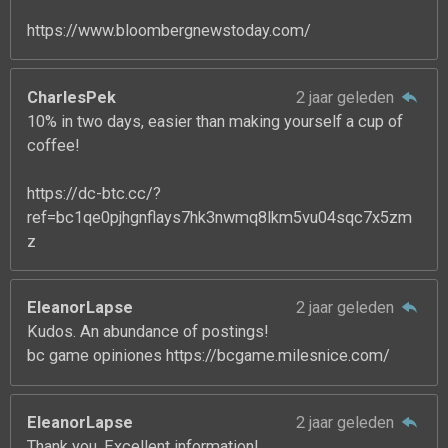
https://www.bloombergnewstoday.com/
CharlesPek
2 jaar geleden
10% in two days, easier than making yourself a cup of
coffee!
https://dc-btc.cc/?
ref=bc1qe0pjhgnflays7hk3nwmq8lkm5vu04sqc7x5zm
z
EleanorLapse
2 jaar geleden
Kudos. An abundance of postings!
bc game opiniones https://bcgame.milesnice.com/
EleanorLapse
2 jaar geleden
Thank you. Excellent information!