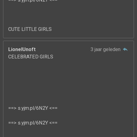
CUTE LITTLE GIRLS
LionelUnoft
3 jaar geleden
CELEBRATED GIRLS
==> s.yjm.pl/6N2Y <==
==> s.yjm.pl/6N2Y <==