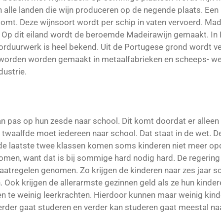
an alle landen die wijn produceren op de negende plaats. Een
omt. Deze wijnsoort wordt per schip in vaten vervoerd. Madei
l. Op dit eiland wordt de beroemde Madeirawijn gemaakt. I
duurwerk is heel bekend. Uit de Portugese grond wordt vee
 worden worden gemaakt in metaalfabrieken en scheeps- we
dustrie.
n pas op hun zesde naar school. Dit komt doordat er alleen 
e twaalfde moet iedereen naar school. Dat staat in de wet. De 
n de laatste twee klassen komen soms kinderen niet meer o
omen, want dat is bij sommige hard nodig hard. De regering 
atregelen genomen. Zo krijgen de kinderen naar zes jaar sc
Ook krijgen de allerarmste gezinnen geld als ze hun kindere
n te weinig leerkrachten. Hierdoor kunnen maar weinig kinde
erder gaat studeren en verder kan studeren gaat meestal naa