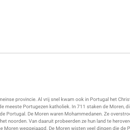
inse provincie. Al vrij snel kwam ook in Portugal het Chr
de meeste Portugezen katholiek. In 711 staken de Moren, d
verde Portugal. De Moren waren Mohammedanen. Ze overstro
 het noorden. Van daaruit probeerden ze hun land te herove
ste Moren weggejaagd. De Moren wisten veel dingen die de P