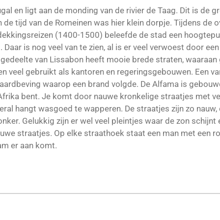
l en ligt aan de monding van de rivier de Taag. Dit is de gr
in de tijd van de Romeinen was hier klein dorpje. Tijdens de
tdekkingsreizen (1400-1500) beleefde de stad een hoogtepun
 Daar is nog veel van te zien, al is er veel verwoest door ee
t gedeelte van Lissabon heeft mooie brede straten, waaraan
veel gebruikt als kantoren en regeringsgebouwen. Een van
e aardbeving waarop een brand volgde. De Alfama is gebouwd
Afrika bent. Je komt door nauwe kronkelige straatjes met vee
ral hangt wasgoed te wapperen. De straatjes zijn zo nauw, 
onker. Gelukkig zijn er wel veel pleintjes waar de zon schijnt 
nauwe straatjes. Op elke straathoek staat een man met een r
ram er aan komt.