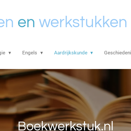
en
en
werkstukken
gie
Engels
Aardrijkskunde
Geschieden
Boekwerkstuk.nl