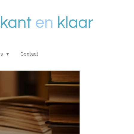
kant
en
klaar
is
Contact