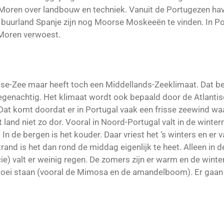
 Moren over landbouw en techniek. Vanuit de Portugezen h
urland Spanje zijn nog Moorse Moskeeën te vinden. In Port
 Moren verwoest.
ndse-Zee maar heeft toch een Middellands-Zeeklimaat. Dat 
 regenachtig. Het klimaat wordt ook bepaald door de Atlanti
. Dat komt doordat er in Portugal vaak een frisse zeewind w
 land niet zo dor. Vooral in Noord-Portugal valt in de winter
In de bergen is het kouder. Daar vriest het ‘s winters en er
rand is het dan rond de middag eigenlijk te heet. Alleen in d
ie) valt er weinig regen. De zomers zijn er warm en de winters
 bloei staan (vooral de Mimosa en de amandelboom). Er gaa