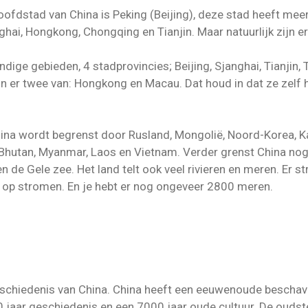
hoofdstad van China is Peking (Beijing), deze stad heeft me
ghai, Hongkong, Chongqing en Tianjin. Maar natuurlijk zijn e
andige gebieden, 4 stadprovincies; Beijing, Sjanghai, Tianjin
zijn er twee van: Hongkong en Macau. Dat houd in dat ze zel
ina wordt begrenst door Rusland, Mongolië, Noord-Korea, Kaz
l, Bhutan, Myanmar, Laos en Vietnam. Verder grenst China no
 de Gele zee. Het land telt ook veel rivieren en meren. Er s
ng op stromen. En je hebt er nog ongeveer 2800 meren.
 geschiedenis van China. China heeft een eeuwenoude beschavi
 jaar geschiedenis en een 7000 jaar oude cultuur. De oudst