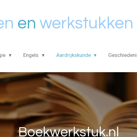
en
en
werkstukken
gie
Engels
Aardrijkskunde
Geschieden
Boekwerkstuk.nl