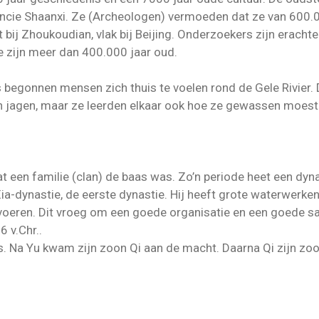
vincie Shaanxi. Ze (Archeologen) vermoeden dat ze van 600.0
 bij Zhoukoudian, vlak bij Beijing. Onderzoekers zijn erac
e zijn meer dan 400.000 jaar oud.
 begonnen mensen zich thuis te voelen rond de Gele Rivier
n en jagen, maar ze leerden elkaar ook hoe ze gewassen moe
t een familie (clan) de baas was. Zo’n periode heet een dyn
a-dynastie, de eerste dynastie. Hij heeft grote waterwerken
tvoeren. Dit vroeg om een goede organisatie en een goede 
6 v.Chr..
. Na Yu kwam zijn zoon Qi aan de macht. Daarna Qi zijn zoon