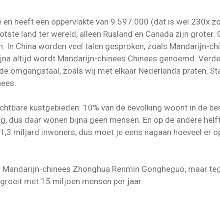
ë en heeft een oppervlakte van 9.597.000 (dat is wel 230x z
otste land ter wereld, alleen Rusland en Canada zijn groter.
 In China worden veel talen gesproken, zoals Mandarijn-chine
ijna altijd wordt Mandarijn-chinees Chinees genoemd. Verde
de omgangstaal, zoals wij met elkaar Nederlands praten, S
nees.
chtbare kustgebieden. 10% van de bevolking woont in de berg
htig, dus daar wonen bijna geen mensen. En op de andere he
1,3 miljard inwoners, dus moet je eens nagaan hoeveel er op
 het Mandarijn-chinees Zhonghua Renmin Gongheguo, maar teg
 groeit met 15 miljoen mensen per jaar.