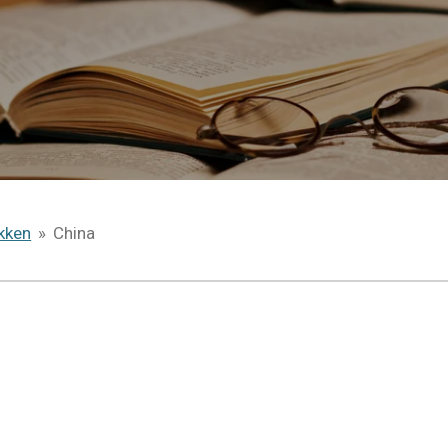
kken
»
China