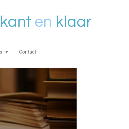
kant
en
klaar
is
Contact