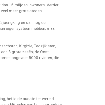
er dan 15 miljoen inwoners. Verder
r veel meer grote steden.
, Tsjoengking en dan nog een
f hun eigen systeem hebben, maar
achstan, Kirgizië, Tadzjikistan,
g aan 3 grote zeeën; de Oost-
tromen ongeveer 5000 rivieren, die
ng, het is de oudste ter wereld.
e overblijfselen van hun voorouders