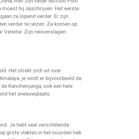
 China, met zijn vader Niccolo Polo
moest hij opschrijven. Het eerste
gaan ze lopend verder. Er zijn
ten verder te reizen. Ze komen op
 Venetië. Zijn reisverslagen
d. Het strekt zich uit over
Himalaya, je vindt er bijvoorbeeld de
k de Kanchenjunga, ook een hele
kend het sneeuwplaats.
lend. Je hebt veel verschillende
 op grote vlaktes in het noorden heb