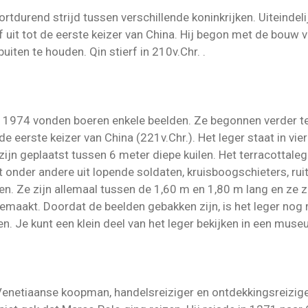
tdurend strijd tussen verschillende koninkrijken. Uiteindelij
lf uit tot de eerste keizer van China. Hij begon met de bou
uiten te houden. Qin stierf in 210v.Chr. .
in 1974 vonden boeren enkele beelden. Ze begonnen verder te
 de eerste keizer van China (221v.Chr.). Het leger staat in vie
zijn geplaatst tussen 6 meter diepe kuilen. Het terracottal
t onder andere uit lopende soldaten, kruisboogschieters, ru
en. Ze zijn allemaal tussen de 1,60 m en 1,80 m lang en ze zi
 gemaakt. Doordat de beelden gebakken zijn, is het leger nog r
n. Je kunt een klein deel van het leger bekijken in een muse
etiaanse koopman, handelsreiziger en ontdekkingsreiziger. 