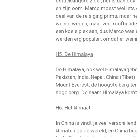
ontdekkingsreiziger, het is dan ook 
en zijn oom. Marco moest wel iets 
deel van de reis ging prima, maar h
weinig wegen, maar veel roofbendes
een koele plek aan, dus Marco was s
werden erg populair, omdat er wein
H5. De Himalaya
De Himalaya, ook wel Himalayageberg
Pakistan, India, Nepal, China (Tibet
Mount Everest; de hoogste berg ter 
hoge berg. De naam Himalaya komt u
H6. Het klimaat
In China is vindt je veel verschillen
klimaten op de wereld, en China heef