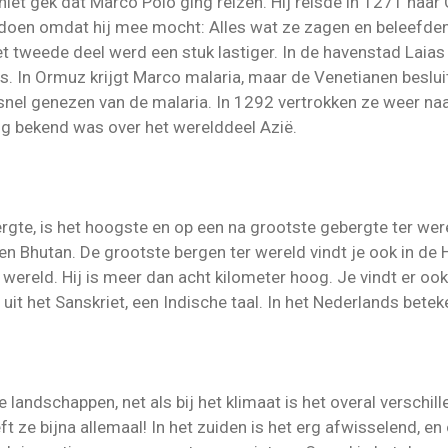
niet gek dat Marco Polo ging reizen. Hij reisde in 1271 naar
doen omdat hij mee mocht: Alles wat ze zagen en beleefden 
et tweede deel werd een stuk lastiger. In de havenstad Laias 
. In Ormuz krijgt Marco malaria, maar de Venetianen beslui
nel genezen van de malaria. In 1292 vertrokken ze weer naar
ig bekend was over het werelddeel Azië.
te, is het hoogste en op een na grootste gebergte ter werel
) en Bhutan. De grootste bergen ter wereld vindt je ook in de 
wereld. Hij is meer dan acht kilometer hoog. Je vindt er oo
it het Sanskriet, een Indische taal. In het Nederlands bete
de landschappen, net als bij het klimaat is het overal verschil
t ze bijna allemaal! In het zuiden is het erg afwisselend, en