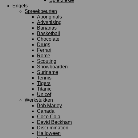
Spierziekte
Engels
Spreekbeurten
Aboriginals
Advertising
Bananas
Basketball
Chocolate
Drugs
Ferrari
Rome
Scouting
Snowboarden
Suriname
Tennis
Tigers
Titanic
Unicef
Werkstukken
Bob Marley
Canada
Coco Cola
David Beckham
Discrimination
Halloween