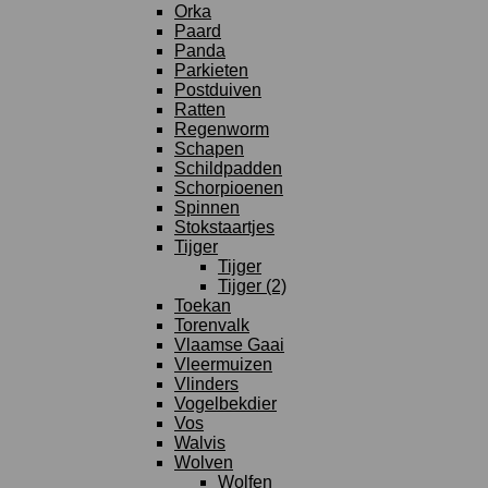
Orka
Paard
Panda
Parkieten
Postduiven
Ratten
Regenworm
Schapen
Schildpadden
Schorpioenen
Spinnen
Stokstaartjes
Tijger
Tijger
Tijger (2)
Toekan
Torenvalk
Vlaamse Gaai
Vleermuizen
Vlinders
Vogelbekdier
Vos
Walvis
Wolven
Wolfen