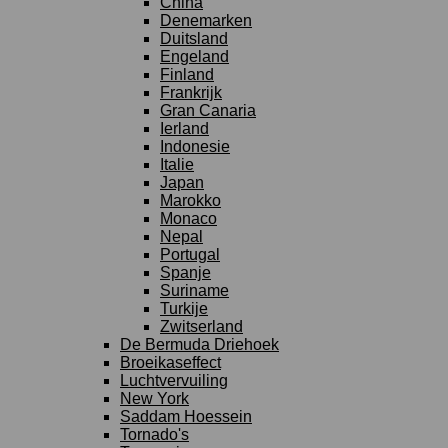
China
Denemarken
Duitsland
Engeland
Finland
Frankrijk
Gran Canaria
Ierland
Indonesie
Italie
Japan
Marokko
Monaco
Nepal
Portugal
Spanje
Suriname
Turkije
Zwitserland
De Bermuda Driehoek
Broeikaseffect
Luchtvervuiling
New York
Saddam Hoessein
Tornado's