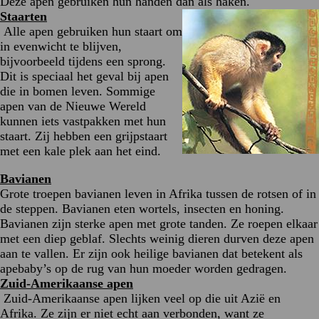
Deze apen gebruiken hun handen dan als haken.
Staarten
Alle apen gebruiken hun staart om
in evenwicht te blijven,
bijvoorbeeld tijdens een sprong.
Dit is speciaal het geval bij apen
die in bomen leven. Sommige
apen van de Nieuwe Wereld
kunnen iets vastpakken met hun
staart. Zij hebben een grijpstaart
met een kale plek aan het eind.
Bavianen
Grote troepen bavianen leven in Afrika tussen de rotsen of in
de steppen. Bavianen eten wortels, insecten en honing.
Bavianen zijn sterke apen met grote tanden. Ze roepen elkaar
met een diep geblaf. Slechts weinig dieren durven deze apen
aan te vallen. Er zijn ook heilige bavianen dat betekent als
apebaby’s op de rug van hun moeder worden gedragen.
Z
uid-Amerikaanse apen
Zuid-Amerikaanse apen lijken veel op die uit Azië en
Afrika. Ze zijn er niet echt aan verbonden, want ze