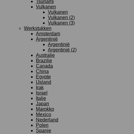
Tsunami
Vulkanen
Vulkanen
Vulkanen (2)
Vulkanen (3)
Werkstukken
Amsterdam
Argentinië
Argentinië
Argentinië (2)
Australie
Brazilie
Canada
China
Egypte
IJsland
Irak
Israel
Italie
Japan
Marokko
Mexico
Nederland
Polen
Spanje