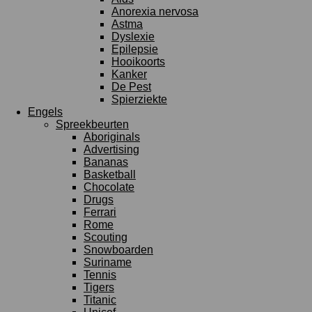
Anorexia nervosa
Astma
Dyslexie
Epilepsie
Hooikoorts
Kanker
De Pest
Spierziekte
Engels
Spreekbeurten
Aboriginals
Advertising
Bananas
Basketball
Chocolate
Drugs
Ferrari
Rome
Scouting
Snowboarden
Suriname
Tennis
Tigers
Titanic