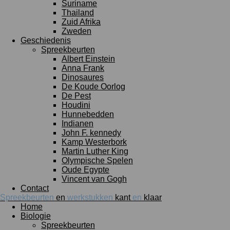
Suriname
Thailand
Zuid Afrika
Zweden
Geschiedenis
Spreekbeurten
Albert Einstein
Anna Frank
Dinosaures
De Koude Oorlog
De Pest
Houdini
Hunnebedden
Indianen
John F. kennedy
Kamp Westerbork
Martin Luther King
Olympische Spelen
Oude Egypte
Vincent van Gogh
Contact
Spreekbeurten
en
werkstukken
kant
en
klaar
Home
Biologie
Spreekbeurten