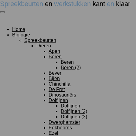
Spreekbeurten
en
werkstukken
kant
en
klaar
Ga
direct
naar
de
hoofdinhoud
Home
Biologie
Spreekbeurten
Dieren
Apen
Beren
Beren
Beren (2)
Bever
Bijen
Chinchilla
De Fret
Dinosauriërs
Dolfijnen
Dolfijnen
Dolfijnen (2)
Dolfijnen (3)
Dwerghamster
Eekhoorns
Ezel