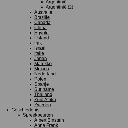
Argentinië
Argentinië (2)
Australie
Brazilie
Canada
China
Egypte
IJsland
Irak
Israel
Italie
Japan
Marokko
Mexico
Nederland
Polen
Spanje
Suriname
Thailand
Zuid Afrika
Zweden
Geschiedenis
Spreekbeurten
Albert Einstein
Anna Frank