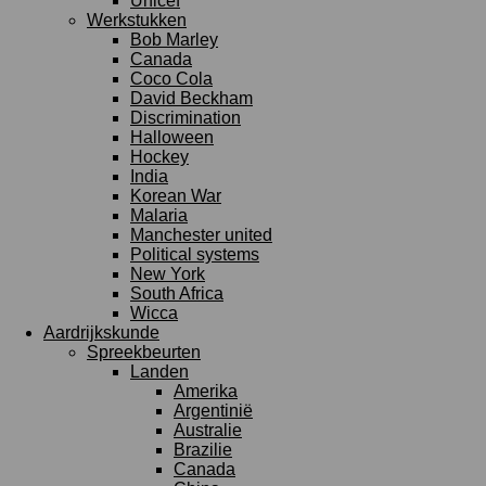
Unicef
Werkstukken
Bob Marley
Canada
Coco Cola
David Beckham
Discrimination
Halloween
Hockey
India
Korean War
Malaria
Manchester united
Political systems
New York
South Africa
Wicca
Aardrijkskunde
Spreekbeurten
Landen
Amerika
Argentinië
Australie
Brazilie
Canada