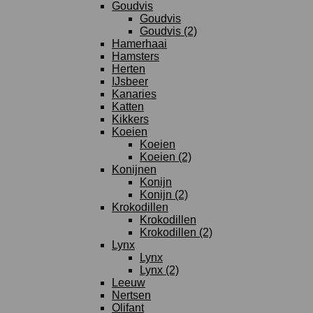
Goudvis
Goudvis
Goudvis (2)
Hamerhaai
Hamsters
Herten
IJsbeer
Kanaries
Katten
Kikkers
Koeien
Koeien
Koeien (2)
Konijnen
Konijn
Konijn (2)
Krokodillen
Krokodillen
Krokodillen (2)
Lynx
Lynx
Lynx (2)
Leeuw
Nertsen
Olifant