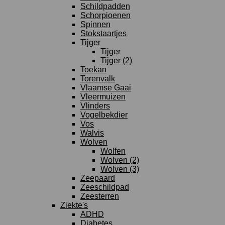
Schildpadden
Schorpioenen
Spinnen
Stokstaartjes
Tijger
Tijger
Tijger (2)
Toekan
Torenvalk
Vlaamse Gaai
Vleermuizen
Vlinders
Vogelbekdier
Vos
Walvis
Wolven
Wolfen
Wolven (2)
Wolven (3)
Zeepaard
Zeeschildpad
Zeesterren
Ziekte's
ADHD
Diabetes