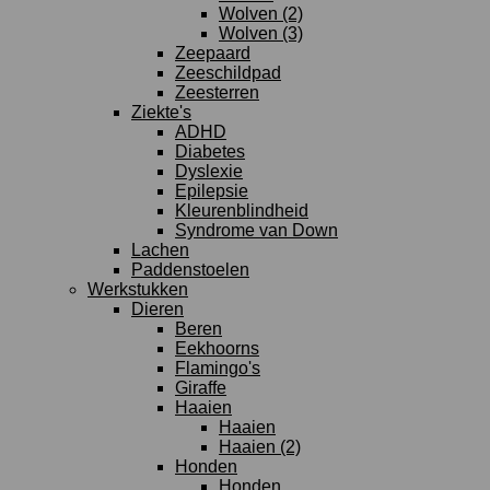
Wolven (2)
Wolven (3)
Zeepaard
Zeeschildpad
Zeesterren
Ziekte's
ADHD
Diabetes
Dyslexie
Epilepsie
Kleurenblindheid
Syndrome van Down
Lachen
Paddenstoelen
Werkstukken
Dieren
Beren
Eekhoorns
Flamingo's
Giraffe
Haaien
Haaien
Haaien (2)
Honden
Honden