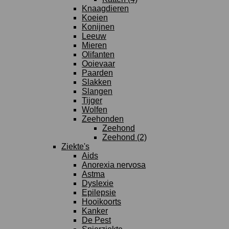
Knaagdieren
Koeien
Konijnen
Leeuw
Mieren
Olifanten
Ooievaar
Paarden
Slakken
Slangen
Tijger
Wolfen
Zeehonden
Zeehond
Zeehond (2)
Ziekte's
Aids
Anorexia nervosa
Astma
Dyslexie
Epilepsie
Hooikoorts
Kanker
De Pest