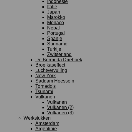
Indonesie
Italie
Japan
Marokko
Monaco
Nepal
Portugal
Spanje
Suriname
Turkije
Zwitserland
De Bermuda Driehoek
Broeikaseffect
Luchtvervuiling
New York
Saddam Hoessein
Tornado's
Tsunami
Vulkanen
Vulkanen
Vulkanen (2)
Vulkanen (3)
Werkstukken
Amsterdam
Argentinië