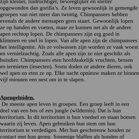
zijn kleiner, luidruchtiger, beweeglijker en sneller
opgewonden dan gorilla’s. Ze leven gewoonlijk in gemengde
groepen van niet meer dan twintig. Chimpansees hebben
evenals de andere mensapen geen staart. Gewoonlijk lopen
ze op handen en voeten, maar ze kunnen net als de andere
apen rechtop lopen. De chimpansees zijn erg goed in
klimmen en snel in lopen. Van alle apen zijn de chimpansees
het intelligentst. Als ze volwassen zijn worden ze vaak woest
en vernielzuchtig. Zoals alle apen zijn ze niet geschikt als
huisdier. Chimpansees eten hoofdzakelijk vruchten, bessen
en termieten (insecten). Soms doden ze andere dieren, ook
wel apen en eten ze op. Elke nacht opnieuw maken ze binnen
vijf minuten een nest om in te slapen.
Apengeluiden.
De meeste apen leven in groepen. Een groep leeft in een
deel van een bos of een jungle (wildernis). Dat is hun
territorium. In dit territorium is hun voedsel en staan bomen
waarin zij leven. Apen gebruiken hun stem om hun
territorium te verdedigen. Met hun geschreeuw houden ze
contact met hun groep. Sommige blaffen als honden of