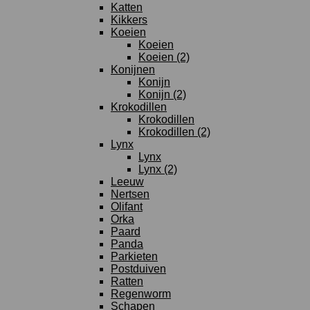
Katten
Kikkers
Koeien
Koeien
Koeien (2)
Konijnen
Konijn
Konijn (2)
Krokodillen
Krokodillen
Krokodillen (2)
Lynx
Lynx
Lynx (2)
Leeuw
Nertsen
Olifant
Orka
Paard
Panda
Parkieten
Postduiven
Ratten
Regenworm
Schapen