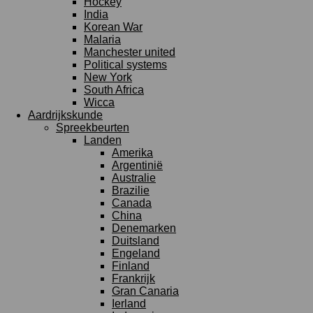
Hockey
India
Korean War
Malaria
Manchester united
Political systems
New York
South Africa
Wicca
Aardrijkskunde
Spreekbeurten
Landen
Amerika
Argentinië
Australie
Brazilie
Canada
China
Denemarken
Duitsland
Engeland
Finland
Frankrijk
Gran Canaria
Ierland