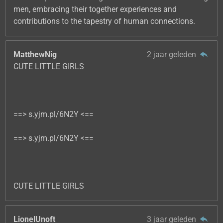
men, embracing their together experiences and
contributions to the tapestry of human connections.
MatthewNig
2 jaar geleden
CUTE LITTLE GIRLS
==> s.yjm.pl/6N2Y <==
==> s.yjm.pl/6N2Y <==
CUTE LITTLE GIRLS
LionelUnoft
3 jaar geleden