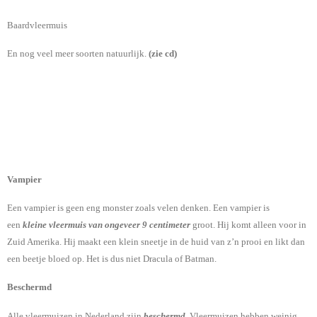
Baardvleermuis
En nog veel meer soorten natuurlijk.
(zie cd)
Vampier
Een vampier is geen eng monster zoals velen denken. Een vampier is
een
kleine vleermuis van ongeveer 9 centimeter
groot. Hij komt alleen voor in
Zuid Amerika. Hij maakt een klein sneetje in de huid van z
’n prooi en likt dan
een beetje bloed op. Het is dus niet Dracula of Batman.
Beschermd
Alle vleermuizen in Nederland zijn
beschermd
. Vleermuizen hebben weinig