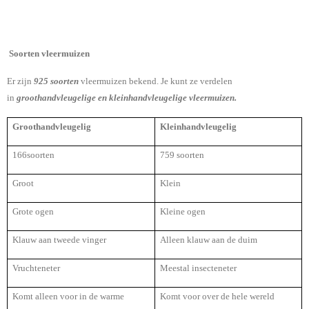
Soorten vleermuizen
Er zijn
925 soorten
vleermuizen bekend. Je kunt ze verdelen
in
groothandvleugelige en kleinhandvleugelige vleermuizen.
Groothandvleugelig
Kleinhandvleugelig
166soorten
759 soorten
Groot
Klein
Grote ogen
Kleine ogen
Klauw aan tweede vinger
Alleen klauw aan de duim
Vruchteneter
Meestal insecteneter
Komt alleen voor in de warme
Komt voor over de hele wereld