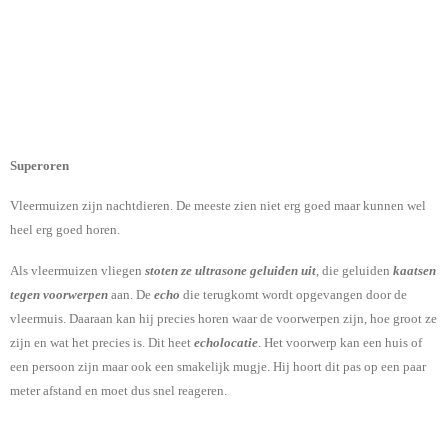
Superoren
Vleermuizen zijn nachtdieren. De meeste zien niet erg goed maar kunnen wel
heel erg goed horen.
Als vleermuizen vliegen
stoten ze ultrasone geluiden uit
, die geluiden
kaatsen
tegen voorwerpen
aan. De
echo
die terugkomt wordt opgevangen door de
vleermuis. Daaraan kan hij precies horen waar de voorwerpen zijn, hoe groot ze
zijn en wat het precies is. Dit heet
echolocatie
. Het voorwerp kan een huis of
een persoon zijn maar ook een smakelijk mugje.
Hij hoort dit pas op een paar
meter afstand en moet dus snel reageren.