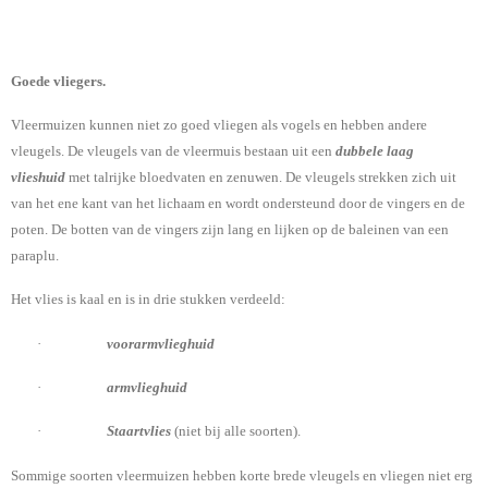
Goede vliegers.
Vleermuizen kunnen niet zo goed vliegen als vogels en hebben andere
vleugels. De vleugels van de vleermuis bestaan uit een
dubbele laag
vlieshuid
met talrijke bloedvaten en zenuwen. De vleugels strekken zich uit
van het ene kant van het lichaam en wordt ondersteund door de vingers en de
poten. De botten van de vingers zijn lang en lijken op de baleinen van een
paraplu.
Het vlies is kaal en is in drie stukken verdeeld:
·
voorarmvlieghuid
·
armvlieghuid
·
Staartvlies
(niet bij alle soorten).
Sommige soorten vleermuizen hebben korte brede vleugels en vliegen niet erg