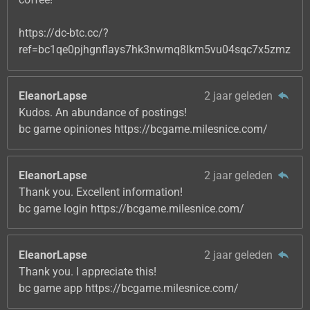
https://dc-btc.cc/?
ref=bc1qe0pjhgnflays7hk3nwmq8lkm5vu04sqc7x5zmz
EleanorLapse
2 jaar geleden
Kudos. An abundance of postings!
bc game opiniones https://bcgame.milesnice.com/
EleanorLapse
2 jaar geleden
Thank you. Excellent information!
bc game login https://bcgame.milesnice.com/
EleanorLapse
2 jaar geleden
Thank you. I appreciate this!
bc game app https://bcgame.milesnice.com/