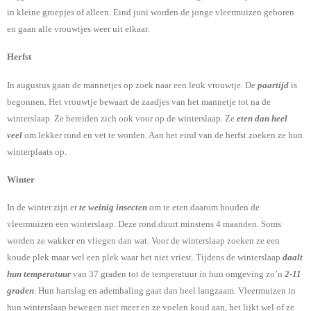
in kleine groepjes of alleen. Eind juni worden de jonge vleermuizen geboren
en gaan alle vrouwtjes weer uit elkaar.
Herfst
In augustus gaan de mannetjes op zoek naar een leuk vrouwtje. De
paartijd
is
begonnen. Het vrouwtje bewaart de zaadjes van het mannetje tot na de
winterslaap. Ze bereiden zich ook voor op de winterslaap. Ze
eten dan heel
veel
om lekker rond en vet te worden. Aan het eind van de herfst zoeken ze hun
winterplaats op.
Winter
In de winter zijn er
te weinig insecten
om te eten daarom houden de
vleermuizen een winterslaap. Deze rond.duurt minstens 4 maanden. Soms
worden ze wakker en vliegen dan wat. Voor de winterslaap zoeken ze een
koude plek maar wel een plek waar het niet vriest. Tijdens de winterslaap
daalt
hun temperatuur
van 37 graden tot de temperatuur in hun omgeving zo’n
2-11
graden
. Hun hartslag en ademhaling gaat dan heel langzaam. Vleermuizen in
hun winterslaap bewegen niet meer en ze voelen koud aan, het lijkt wel of ze