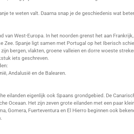
nje te weten valt. Daarna snap je de geschiedenis wat beter
nd van West-Europa. In het noorden grenst het aan Frankrijk,
e Zee. Spanje ligt samen met Portugal op het Iberisch schie
 zijn bergen, vlakten, groene valleien en dorre woeste stre
kstuk iets geschreven.
den:
onië, Andalusië en de Balearen.
sche eilanden eigenlijk ook Spaans grondgebied. De Canarisc
sche Oceaan. Het zijn zeven grote eilanden met een paar klei
ma, Gomera, Fuerteventura en El Hierro beginnen ook bekend 
n.