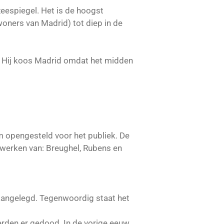
zeespiegel. Het is de hoogst
ners van Madrid) tot diep in de
d. Hij koos Madrid omdat het midden
 opengesteld voor het publiek. De
 werken van: Breughel, Rubens en
aangelegd. Tegenwoordig staat het
erden er gedood. In de vorige eeuw