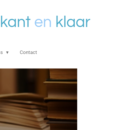
kant
en
klaar
is
Contact