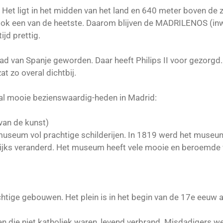
 Het ligt in het midden van het land en 640 meter boven de 
ok een van de heetste. Daarom blijven de MADRILENOS (inwo
ijd prettig.
ad van Spanje geworden. Daar heeft Philips II voor gezorg
at zo overal dichtbij.
tal mooie bezienswaardig-heden in Madrid:
an de kunst)
eum vol prachtige schilderijen. In 1819 werd het museum
elijks veranderd. Het museum heeft vele mooie en beroemde
ige gebouwen. Het plein is in het begin van de 17e eeuw 
 die niet katholiek waren, levend verbrand. Misdadigers w