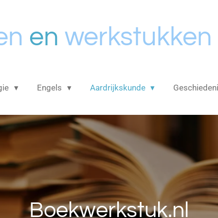
en
en
werkstukken
gie
Engels
Aardrijkskunde
Geschieden
Boekwerkstuk.nl