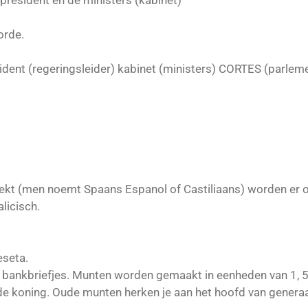
-president en de ministers (kabinet)
gorde.
ident (regeringsleider) kabinet (ministers) CORTES (parle
ekt (men noemt Spaans Espanol of Castiliaans) worden er 
alicisch.
eseta.
n bankbriefjes. Munten worden gemaakt in eenheden van 1, 5,
de koning. Oude munten herken je aan het hoofd van genera