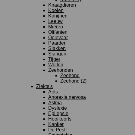
Knaagdieren
Koeien
Konijnen
Leeuw
Mieren
Olifanten
Ooievaar
Paarden
Slakken
Slangen
Tijger
Wolfen
Zeehonden
Zeehond
Zeehond (2)
Ziekte's
Aids
Anorexia nervosa
Astma
Dyslexie
Epilepsie
Hooikoorts
Kanker
De Pest