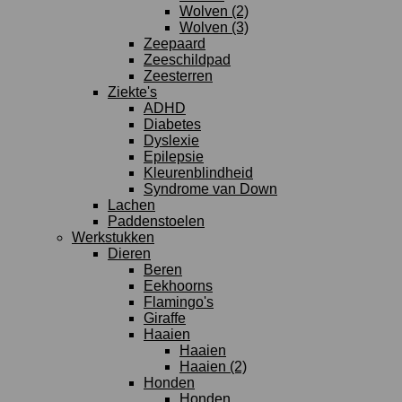
Wolven (2)
Wolven (3)
Zeepaard
Zeeschildpad
Zeesterren
Ziekte's
ADHD
Diabetes
Dyslexie
Epilepsie
Kleurenblindheid
Syndrome van Down
Lachen
Paddenstoelen
Werkstukken
Dieren
Beren
Eekhoorns
Flamingo's
Giraffe
Haaien
Haaien
Haaien (2)
Honden
Honden