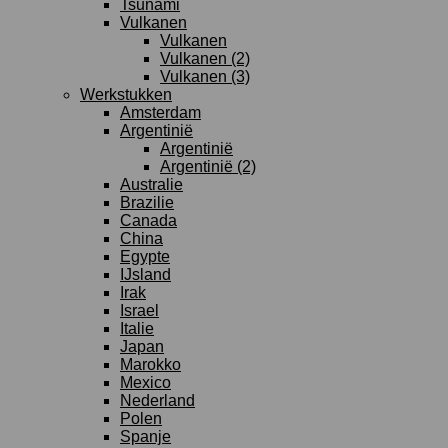
Tsunami
Vulkanen
Vulkanen
Vulkanen (2)
Vulkanen (3)
Werkstukken
Amsterdam
Argentinië
Argentinië
Argentinië (2)
Australie
Brazilie
Canada
China
Egypte
IJsland
Irak
Israel
Italie
Japan
Marokko
Mexico
Nederland
Polen
Spanje