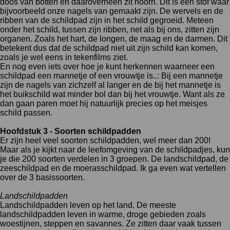
doos van botten en daaroverheen zit hoorn. Dit is een stof waar
bijvoorbeeld onze nagels van gemaakt zijn. De wervels en de
ribben van de schildpad zijn in het schild gegroeid. Meteen
onder het schild, tussen zijn ribben, net als bij ons, zitten zijn
organen. Zoals het hart, de longen, de maag en de darmen. Dit
betekent dus dat de schildpad niet uit zijn schild kan komen,
zoals je wel eens in tekenfilms ziet.
En nog even iets over hoe je kunt herkennen waarneer een
schildpad een mannetje of een vrouwtje is..: Bij een mannetje
zijn de nagels van zichzelf al langer en de bij het mannetje is
het buikschild wat minder bol dan bij het vrouwtje. Want als ze
dan gaan paren moet hij natuurlijk precies op het meisjes
schild passen.
Hoofdstuk 3 - Soorten schildpadden
Er zijn heel veel soorten schildpadden, wel meer dan 200!
Maar als je kijkt naar de leefomgeving van de schildpadjes, kun
je die 200 soorten verdelen in 3 groepen. De landschildpad, de
zeeschildpad en de moerasschildpad. Ik ga even wat vertellen
over de 3 basissoorten.
Landschildpadden
Landschildpadden leven op het land. De meeste
landschildpadden leven in warme, droge gebieden zoals
woestijnen, steppen en savannes. Ze zitten daar vaak tussen