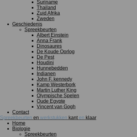
Suriname
Thailand
Zuid Afrika
Zweden
Geschiedenis
Spreekbeurten
Albert Einstein
Anna Frank
Dinosaures
De Koude Oorlog
De Pest
Houdini
Hunnebedden
Indianen
John F. kennedy
Kamp Westerbork
Martin Luther King
Olympische Spelen
Oude Egypte
Vincent van Gogh
Contact
Spreekbeurten
en
werkstukken
kant
en
klaar
Home
Biologie
Spreekbeurten