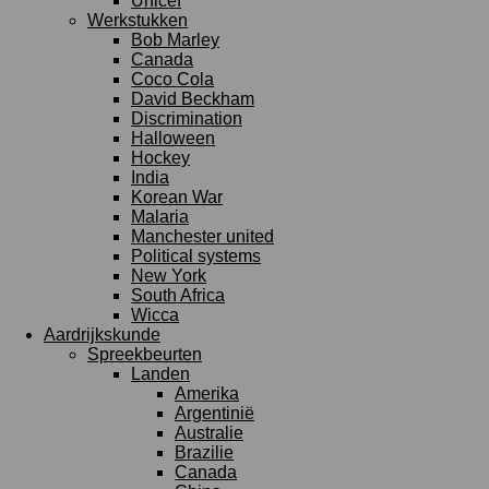
Unicef
Werkstukken
Bob Marley
Canada
Coco Cola
David Beckham
Discrimination
Halloween
Hockey
India
Korean War
Malaria
Manchester united
Political systems
New York
South Africa
Wicca
Aardrijkskunde
Spreekbeurten
Landen
Amerika
Argentinië
Australie
Brazilie
Canada