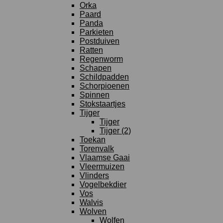
Orka
Paard
Panda
Parkieten
Postduiven
Ratten
Regenworm
Schapen
Schildpadden
Schorpioenen
Spinnen
Stokstaartjes
Tijger
Tijger
Tijger (2)
Toekan
Torenvalk
Vlaamse Gaai
Vleermuizen
Vlinders
Vogelbekdier
Vos
Walvis
Wolven
Wolfen