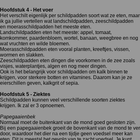
Hoofdstuk 4 - Het voer
Het verschilt eigenlijk per schildpadden soort wat ze eten, maar
ik ga jullie vertellen wat landschildpadden, zeeschildpadden
en moerasschildpadden het meeste eten.
Landschildpadden eten het meeste: appel, tomaat,
komkommer, paardenbloem, wortel, banaan, weegbree en nog
wat vruchten en wilde bloemen.
Moerasschildpadden eten vooral planten, kreeftjes, vissen,
wormen en slakken.
Zeeschildpadden eten dingen die voorkomen in de zee zoals
visjes, waterplantjes, algen en nog meer dingen.
Ook is het belangrijk voor schildpadden om kalk binnen te
krijgen, voor sterkere botten en vitamines. Daarom kan je ze
eierschillen geven, kalkgrit of sepia.
Hoofdstuk 5 - Ziektes
Schildpadden kunnen veel verschillende soorten ziektes
krijgen. Ik zal er 3 opnoemen.
Papegaaienbek
Normaal moet de buitenkant van de mond goed gesloten zijn.
Bij een papegaaienbek groeit de bovenkant van de mond te ver
door, waardoor het dier na een tijdje geen voedsel meer kan
eten. Dit is meestal het gevolg van te zacht voedsel. Je kunt