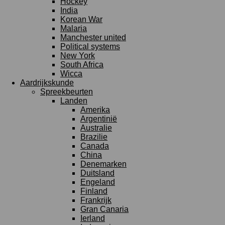
Hockey
India
Korean War
Malaria
Manchester united
Political systems
New York
South Africa
Wicca
Aardrijkskunde
Spreekbeurten
Landen
Amerika
Argentinië
Australie
Brazilie
Canada
China
Denemarken
Duitsland
Engeland
Finland
Frankrijk
Gran Canaria
Ierland