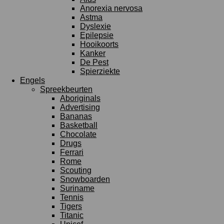
Anorexia nervosa
Astma
Dyslexie
Epilepsie
Hooikoorts
Kanker
De Pest
Spierziekte
Engels
Spreekbeurten
Aboriginals
Advertising
Bananas
Basketball
Chocolate
Drugs
Ferrari
Rome
Scouting
Snowboarden
Suriname
Tennis
Tigers
Titanic