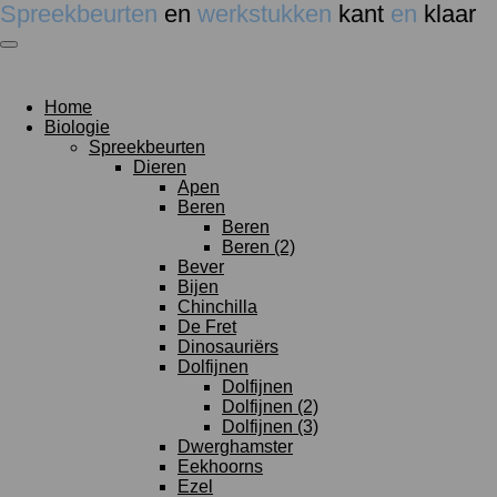
Spreekbeurten
en
werkstukken
kant
en
klaar
Ga
direct
naar
de
hoofdinhoud
Home
Biologie
Spreekbeurten
Dieren
Apen
Beren
Beren
Beren (2)
Bever
Bijen
Chinchilla
De Fret
Dinosauriërs
Dolfijnen
Dolfijnen
Dolfijnen (2)
Dolfijnen (3)
Dwerghamster
Eekhoorns
Ezel