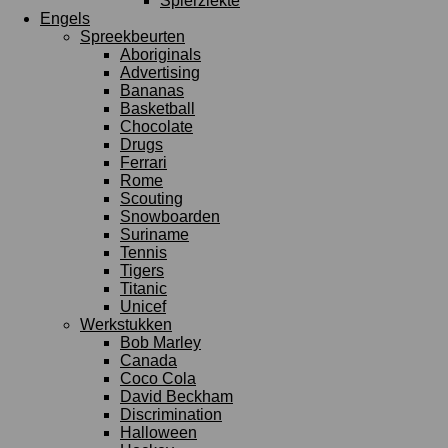
Spierziekte
Engels
Spreekbeurten
Aboriginals
Advertising
Bananas
Basketball
Chocolate
Drugs
Ferrari
Rome
Scouting
Snowboarden
Suriname
Tennis
Tigers
Titanic
Unicef
Werkstukken
Bob Marley
Canada
Coco Cola
David Beckham
Discrimination
Halloween