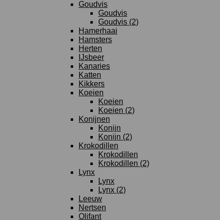
Goudvis
Goudvis
Goudvis (2)
Hamerhaai
Hamsters
Herten
IJsbeer
Kanaries
Katten
Kikkers
Koeien
Koeien
Koeien (2)
Konijnen
Konijn
Konijn (2)
Krokodillen
Krokodillen
Krokodillen (2)
Lynx
Lynx
Lynx (2)
Leeuw
Nertsen
Olifant