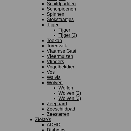
Schildpadden
Schorpioenen
Spinnen
Stokstaartjes
Tijger
Tijger
Tijger (2)
Toekan
Torenvalk
Vlaamse Gaai
Vleermuizen
Vlinders
Vogelbekdier
Vos
Walvis
Wolven
Wolfen
Wolven (2)
Wolven (3)
Zeepaard
Zeeschildpad
Zeesterren
Ziekte's
ADHD
Diabetes