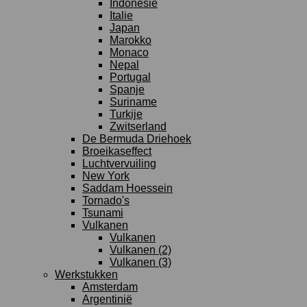
Indonesie
Italie
Japan
Marokko
Monaco
Nepal
Portugal
Spanje
Suriname
Turkije
Zwitserland
De Bermuda Driehoek
Broeikaseffect
Luchtvervuiling
New York
Saddam Hoessein
Tornado's
Tsunami
Vulkanen
Vulkanen
Vulkanen (2)
Vulkanen (3)
Werkstukken
Amsterdam
Argentinië