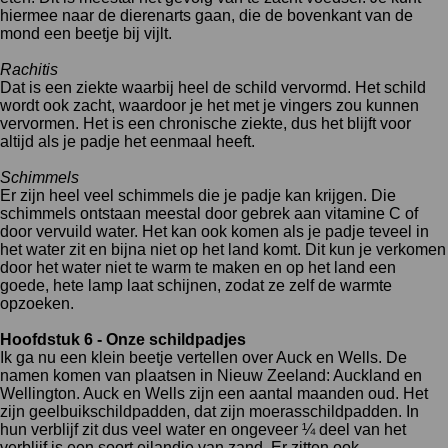
hiermee naar de dierenarts gaan, die de bovenkant van de
mond een beetje bij vijlt.
Rachitis
Dat is een ziekte waarbij heel de schild vervormd. Het schild
wordt ook zacht, waardoor je het met je vingers zou kunnen
vervormen. Het is een chronische ziekte, dus het blijft voor
altijd als je padje het eenmaal heeft.
Schimmels
Er zijn heel veel schimmels die je padje kan krijgen. Die
schimmels ontstaan meestal door gebrek aan vitamine C of
door vervuild water. Het kan ook komen als je padje teveel in
het water zit en bijna niet op het land komt. Dit kun je verkomen
door het water niet te warm te maken en op het land een
goede, hete lamp laat schijnen, zodat ze zelf de warmte
opzoeken.
Hoofdstuk 6 - Onze schildpadjes
Ik ga nu een klein beetje vertellen over Auck en Wells. De
namen komen van plaatsen in Nieuw Zeeland: Auckland en
Wellington. Auck en Wells zijn een aantal maanden oud. Het
zijn geelbuikschildpadden, dat zijn moerasschildpadden. In
hun verblijf zit dus veel water en ongeveer ¼ deel van het
verblijf is een soort eilandje van zand. Er zitten ook