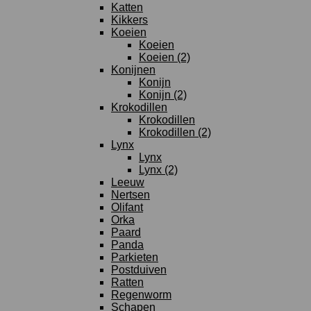
Katten
Kikkers
Koeien
Koeien
Koeien (2)
Konijnen
Konijn
Konijn (2)
Krokodillen
Krokodillen
Krokodillen (2)
Lynx
Lynx
Lynx (2)
Leeuw
Nertsen
Olifant
Orka
Paard
Panda
Parkieten
Postduiven
Ratten
Regenworm
Schapen