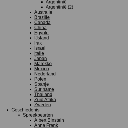
Argentinië
Argentinië (2)
Australie
Brazilie
Canada
China
Egypte
IJsland
Irak
Israel
Italie
Japan
Marokko
Mexico
Nederland
Polen
Spanje
Suriname
Thailand
Zuid Afrika
Zweden
Geschiedenis
Spreekbeurten
Albert Einstein
Anna Frank