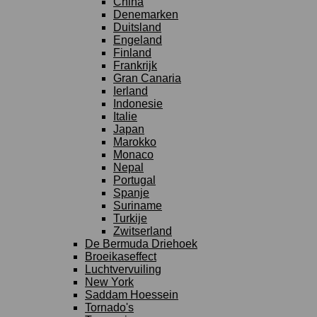
China
Denemarken
Duitsland
Engeland
Finland
Frankrijk
Gran Canaria
Ierland
Indonesie
Italie
Japan
Marokko
Monaco
Nepal
Portugal
Spanje
Suriname
Turkije
Zwitserland
De Bermuda Driehoek
Broeikaseffect
Luchtvervuiling
New York
Saddam Hoessein
Tornado's