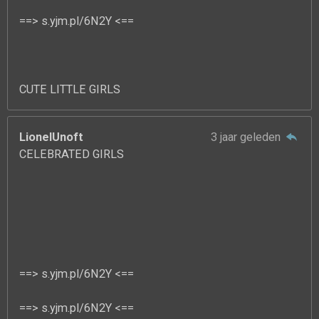
==> s.yjm.pl/6N2Y <==
CUTE LITTLE GIRLS
LionelUnoft
3 jaar geleden
CELEBRATED GIRLS
==> s.yjm.pl/6N2Y <==
==> s.yjm.pl/6N2Y <==