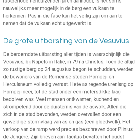
rustperiode tienduizenden jaren aanhoudt, is het soms
nauwelijks meer mogelijk in de berg een vulkaan te
herkennen. Pas in die fase kan het veilig zijn om aan te
nemen dat de vulkaan echt uitgewerkt is.
De grote uitbarsting van de Vesuvius
De beroemdste uitbarsting aller tijden is waarschijnlijk die
Vesuvius, bij Napels in Italie, in 79 na Christus. Toen de altijd
zo rustige berg op 24 augustus begon te schudden, werden
de bewoners van de Romeinse steden Pompeji en
Herculaneum volledig verrast. Hete as regende urenlang op
Pompeji neer, tot de stad onder een metersdikke laag
bedolven was. Veel mensen ontkwamen, kuchend en
strompelend door de duisternis van de aswolk. Allen die
zich in de stad bevonden, werden overvallen door een
geweldige stormvlaag van as en gas (een gloedwolk). Het
verloop van de ramp werd precies beschreven door Plinius
de Jongere. Zijn brieven aan Tacitus bevatten het oudst