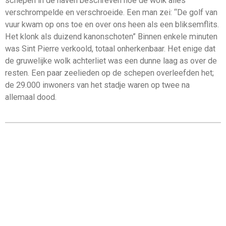
schepen in de haven beschreven hoe de wolk alles
verschrompelde en verschroeide. Een man zei: “De golf van
vuur kwam op ons toe en over ons heen als een bliksemflits.
Het klonk als duizend kanonschoten” Binnen enkele minuten
was Sint Pierre verkoold, totaal onherkenbaar. Het enige dat
de gruwelijke wolk achterliet was een dunne laag as over de
resten. Een paar zeelieden op de schepen overleefden het;
de 29.000 inwoners van het stadje waren op twee na
allemaal dood.