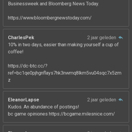
Businessweek and Bloomberg News Today.
https://www.bloombergnewstoday.com/
CharlesPek
2 jaar geleden
10% in two days, easier than making yourself a cup of
coffee!
https://dc-btc.cc/?
ref=bc1qe0pjhgnflays7hk3nwmq8lkm5vu04sqc7x5zm
z
EleanorLapse
2 jaar geleden
Kudos. An abundance of postings!
bc game opiniones https://bcgame.milesnice.com/