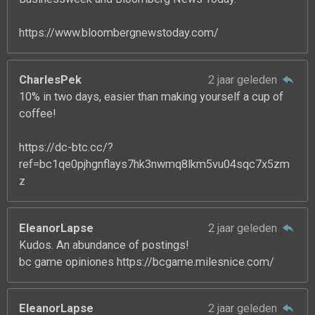
https://www.bloombergnewstoday.com/
CharlesPek
2 jaar geleden
10% in two days, easier than making yourself a cup of
coffee!
https://dc-btc.cc/?
ref=bc1qe0pjhgnflays7hk3nwmq8lkm5vu04sqc7x5zm
z
EleanorLapse
2 jaar geleden
Kudos. An abundance of postings!
bc game opiniones https://bcgame.milesnice.com/
EleanorLapse
2 jaar geleden