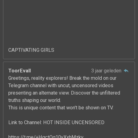
CAPTIVATING GIRLS
ToorEvall
3 jaar geleden
Greetings, reality explorers! Break the mold on our
Telegram channel with uncut, uncensored videos
presenting an alternate view. Discover the unfiltered
truths shaping our world.
This is unique content that won't be shown on TV.
Link to Channel: HOT INSIDE UNCENSORED
https://t.me/+HgctQg10yXxhMzky