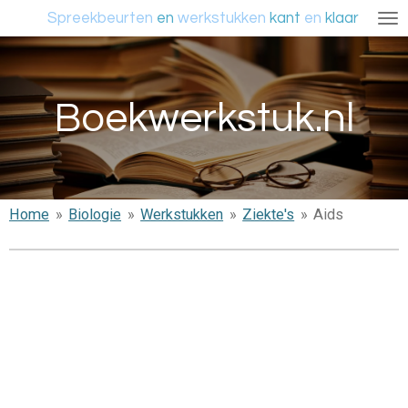
Spreekbeurten
en
werkstukken
kant
en
klaar
Ga
direct
naar
de
Boekwerkstuk.nl
hoofdinhoud
Home
»
Biologie
»
Werkstukken
»
Ziekte's
»
Aids