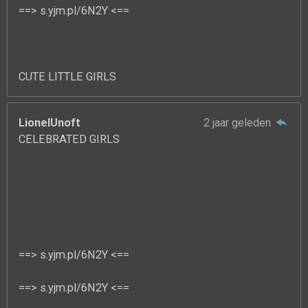
==> s.yjm.pl/6N2Y <==
CUTE LITTLE GIRLS
LionelUnoft
2 jaar geleden
CELEBRATED GIRLS
==> s.yjm.pl/6N2Y <==
==> s.yjm.pl/6N2Y <==