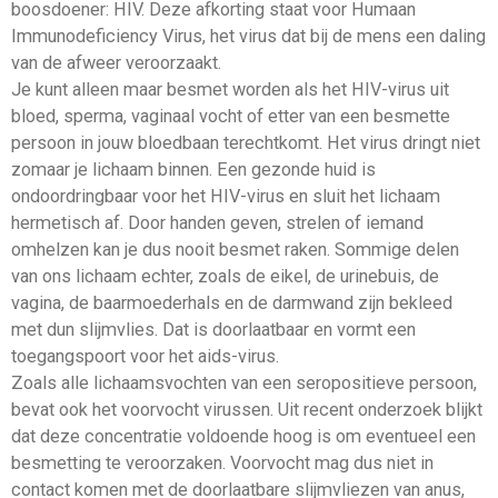
boosdoener: HIV. Deze afkorting staat voor Humaan
Immunodeficiency Virus, het virus dat bij de mens een daling
van de afweer veroorzaakt.
Je kunt alleen maar besmet worden als het HIV-virus uit
bloed, sperma, vaginaal vocht of etter van een besmette
persoon in jouw bloedbaan terechtkomt. Het virus dringt niet
zomaar je lichaam binnen. Een gezonde huid is
ondoordringbaar voor het HIV-virus en sluit het lichaam
hermetisch af. Door handen geven, strelen of iemand
omhelzen kan je dus nooit besmet raken. Sommige delen
van ons lichaam echter, zoals de eikel, de urinebuis, de
vagina, de baarmoederhals en de darmwand zijn bekleed
met dun slijmvlies. Dat is doorlaatbaar en vormt een
toegangspoort voor het aids-virus.
Zoals alle lichaamsvochten van een seropositieve persoon,
bevat ook het voorvocht virussen. Uit recent onderzoek blijkt
dat deze concentratie voldoende hoog is om eventueel een
besmetting te veroorzaken. Voorvocht mag dus niet in
contact komen met de doorlaatbare slijmvliezen van anus,