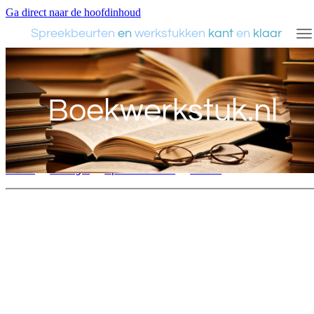
Ga direct naar de hoofdinhoud
Spreekbeurten
en
werkstukken
kant
en
klaar
Boekwerkstuk.nl
Home
»
Biologie
»
Spreekbeurten
»
Dieren
»
Paard