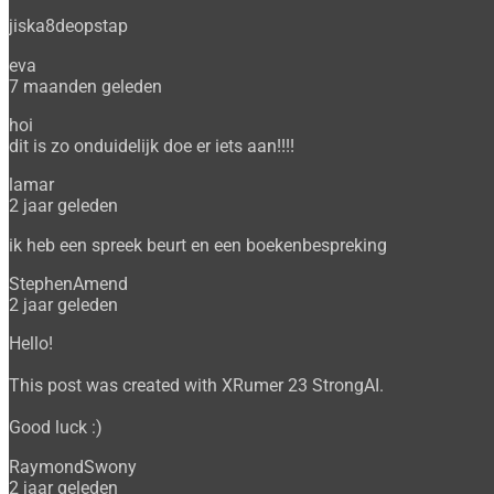
jiska8deopstap
eva
7 maanden geleden
hoi
dit is zo onduidelijk doe er iets aan!!!!
lamar
2 jaar geleden
ik heb een spreek beurt en een boekenbespreking
StephenAmend
2 jaar geleden
Hello!
This post was created with XRumer 23 StrongAI.
Good luck :)
RaymondSwony
2 jaar geleden