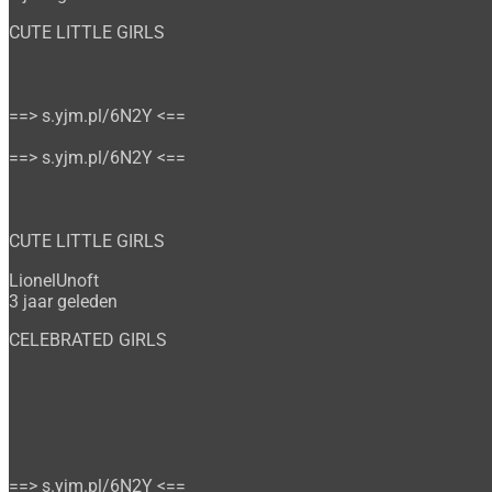
CUTE LITTLE GIRLS
==> s.yjm.pl/6N2Y <==
==> s.yjm.pl/6N2Y <==
CUTE LITTLE GIRLS
LionelUnoft
3 jaar geleden
CELEBRATED GIRLS
==> s.yjm.pl/6N2Y <==