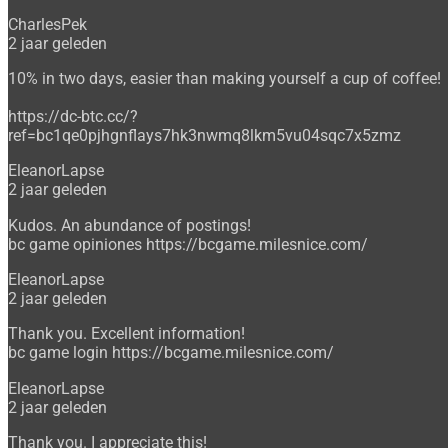
CharlesPek
2 jaar geleden
10% in two days, easier than making yourself a cup of coffee!
https://dc-btc.cc/?
ref=bc1qe0pjhgnflays7hk3nwmq8lkm5vu04sqc7x5zmz
EleanorLapse
2 jaar geleden
Kudos. An abundance of postings!
bc game opiniones https://bcgame.milesnice.com/
EleanorLapse
2 jaar geleden
Thank you. Excellent information!
bc game login https://bcgame.milesnice.com/
EleanorLapse
2 jaar geleden
Thank you. I appreciate this!