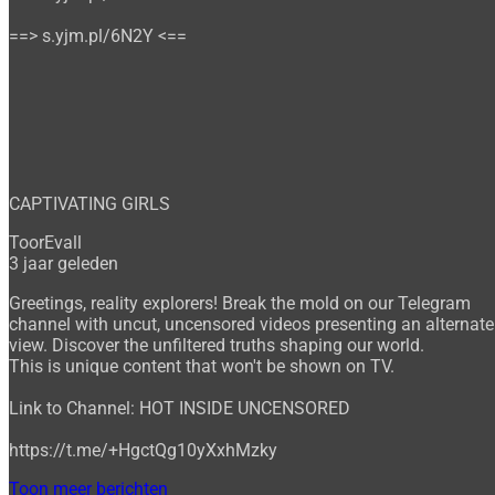
==> s.yjm.pl/6N2Y <==
CAPTIVATING GIRLS
ToorEvall
3 jaar geleden
Greetings, reality explorers! Break the mold on our Telegram
channel with uncut, uncensored videos presenting an alternate
view. Discover the unfiltered truths shaping our world.
This is unique content that won't be shown on TV.
Link to Channel: HOT INSIDE UNCENSORED
https://t.me/+HgctQg10yXxhMzky
Toon meer berichten