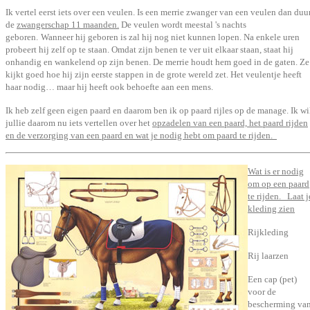
Ik vertel eerst iets over een veulen. Is een merrie zwanger van een veulen dan duu
de
zwangerschap 11 maanden.
De veulen wordt meestal 's nachts
geboren.
Wanneer hij geboren is zal hij nog niet kunnen lopen. Na enkele uren
probeert hij zelf op te staan. Omdat zijn benen te ver uit elkaar staan, staat hij
onhandig en wankelend op zijn benen. De merrie houdt hem goed in de gaten. Ze
kijkt goed hoe hij zijn eerste stappen in de grote wereld zet. Het veulentje heeft
haar nodig… maar hij heeft ook behoefte aan een mens.
Ik heb zelf geen eigen paard en daarom ben ik op paard rijles op de manage. Ik wi
jullie daarom nu iets vertellen over het
opzadelen van een paard, het paard rijden
en de verzorging van een paard en wat je nodig hebt om paard te rijden.
Wat is er nodig
om op een paard
te rijden. Laat j
kleding zien
Rijkleding
Rij laarzen
Een cap (pet)
voor de
bescherming va