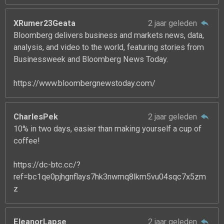
XRumer23Geata
2 jaar geleden
Bloomberg delivers business and markets news, data,
analysis, and video to the world, featuring stories from
Businessweek and Bloomberg News Today.
https://www.bloombergnewstoday.com/
CharlesPek
2 jaar geleden
10% in two days, easier than making yourself a cup of
coffee!
https://dc-btc.cc/?
ref=bc1qe0pjhgnflays7hk3nwmq8lkm5vu04sqc7x5zm
z
EleanorLapse
2 jaar geleden