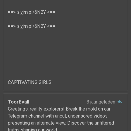
==> s.yjm.pl/6N2Y <==
==> s.yjm.pl/6N2Y <==
CAPTIVATING GIRLS
ToorEvall
3 jaar geleden
Greetings, reality explorers! Break the mold on our
Telegram channel with uncut, uncensored videos
presenting an alternate view. Discover the unfiltered
truths shaping our world.