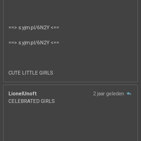
==> s.yjm.pl/6N2Y <==
==> s.yjm.pl/6N2Y <==
CUTE LITTLE GIRLS
LionelUnoft
2 jaar geleden
CELEBRATED GIRLS