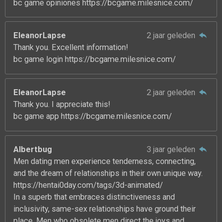
bc game opiniones https://bcgame.milesnice.com/
EleanorLapse
2 jaar geleden
Thank you. Excellent information!
bc game login https://bcgame.milesnice.com/
EleanorLapse
2 jaar geleden
Thank you. I appreciate this!
bc game app https://bcgame.milesnice.com/
Albertbug
3 jaar geleden
Men dating men experience tenderness, connecting,
and the dream of relationships in their own unique way.
https://hentai0day.com/tags/3d-animated/
In a superb that embraces distinctiveness and
inclusivity, same-sex relationships have ground their
place. Men who obsolete men direct the joys and