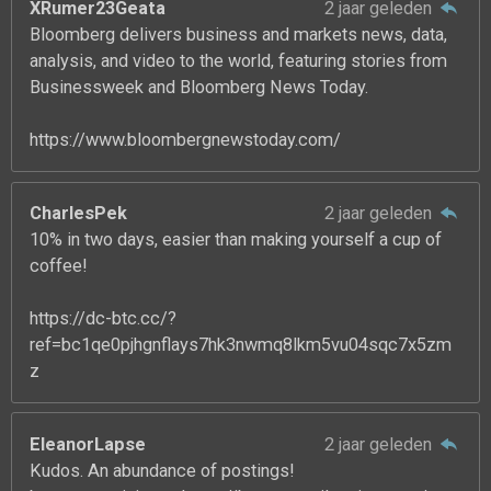
XRumer23Geata
2 jaar geleden
Bloomberg delivers business and markets news, data,
analysis, and video to the world, featuring stories from
Businessweek and Bloomberg News Today.
https://www.bloombergnewstoday.com/
CharlesPek
2 jaar geleden
10% in two days, easier than making yourself a cup of
coffee!
https://dc-btc.cc/?
ref=bc1qe0pjhgnflays7hk3nwmq8lkm5vu04sqc7x5zm
z
EleanorLapse
2 jaar geleden
Kudos. An abundance of postings!