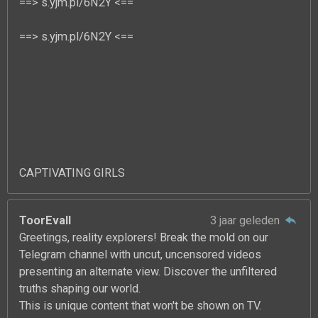
==> s.yjm.pl/6N2Y <==
==> s.yjm.pl/6N2Y <==
CAPTIVATING GIRLS
ToorEvall
3 jaar geleden
Greetings, reality explorers! Break the mold on our
Telegram channel with uncut, uncensored videos
presenting an alternate view. Discover the unfiltered
truths shaping our world.
This is unique content that won't be shown on TV.