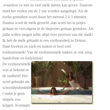
,waardoor ze niet zo veel melk ineens kan geven. Daarom
moet het veulen om de 2 uur worden aangelegd. Als de
ezelin gemolken word duurt het meestal 2 à 3 minuten.
Daarna word de melk gezeefd ,dan word het in potjes
gedaan en vervolgens in de diepvries gedaan gestoken. Als
jullie willen mogen jullie altijd eens proeven van die melk!
Ik heb de melk gehaald in een ezelboerderij in Deinze.
Daar kweken ze ezels en maken er heel veel
ezelinnenmelk! Van de ezelinnenmelk maken ze ook zeep,
handcrème en bodylotion!
De ezelinnenmelk
was al bekend in
de oudheid! Het
werd gebruikt als
schoonheidsmidde
l zodat je geen
rimpels zou
krijgen. Koningin