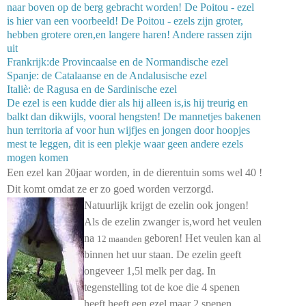
naar boven op de berg gebracht worden! De Poitou - ezel
is hier van een voorbeeld! De Poitou - ezels zijn groter,
hebben grotere oren,en langere haren! Andere rassen zijn
uit
Frankrijk:de Provincaalse en de Normandische ezel
Spanje: de Catalaanse en de Andalusische ezel
Italiè: de Ragusa en de Sardinische ezel
De ezel is een kudde dier als hij alleen is,is hij treurig en
balkt dan dikwijls, vooral hengsten! De mannetjes bakenen
hun territoria af voor hun wijfjes en jongen door hoopjes
mest te leggen, dit is een plekje waar geen andere ezels
mogen komen
Een ezel kan 20jaar worden, in de dierentuin soms wel 40 !
Dit komt omdat ze er zo goed worden verzorgd.
Natuurlijk krijgt de ezelin ook jongen!
Als de ezelin zwanger is,word het veulen
na
geboren! Het veulen kan al
12 maanden
binnen het uur staan. De ezelin geeft
ongeveer 1,5l melk per dag. In
tegenstelling tot de koe die 4 spenen
heeft,heeft een ezel maar 2 spenen