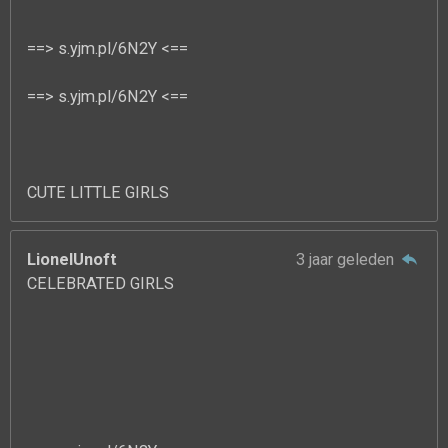
==> s.yjm.pl/6N2Y <==
==> s.yjm.pl/6N2Y <==
CUTE LITTLE GIRLS
LionelUnoft
3 jaar geleden
CELEBRATED GIRLS