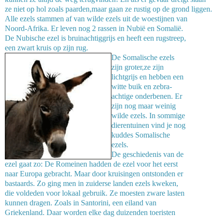
ze niet op hol zoals paarden,maar gaan ze rustig op de grond liggen.
Alle ezels stammen af van wilde ezels uit de woestijnen van
Noord-Afrika. Er leven nog 2 rassen in Nubië en Somalië.
De Nubische ezel is bruinachtiggrijs en heeft een rugstreep,
een zwart kruis op zijn rug.
De Somalische ezels
zijn groter,ze zijn
lichtgrijs en hebben een
witte buik en zebra-
achtige onderbenen. Er
zijn nog maar weinig
wilde ezels. In sommige
dierentuinen vind je nog
kuddes Somalische
ezels.
De geschiedenis van de
ezel gaat zo: De Romeinen hadden de ezel voor het eerst
naar Europa gebracht. Maar door kruisingen ontstonden er
bastaards. Zo ging men in zuiderse landen ezels kweken,
die voldeden voor lokaal gebruik. Ze moesten zware lasten
kunnen dragen. Zoals in Santorini, een eiland van
Griekenland. Daar worden elke dag duizenden toeristen