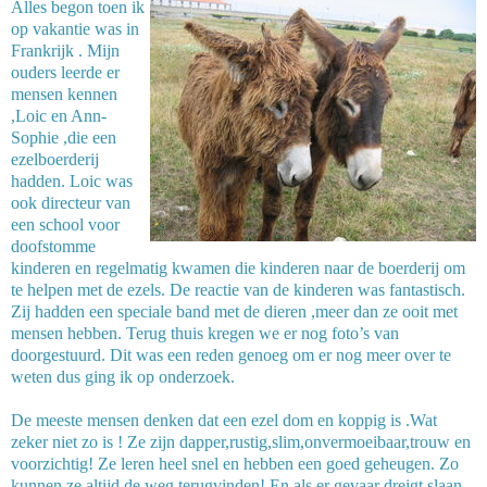
Alles begon toen ik
op vakantie was in
Frankrijk . Mijn
ouders leerde er
mensen kennen
,Loic en Ann-
Sophie ,die een
ezelboerderij
hadden. Loic was
ook directeur van
een school voor
doofstomme
kinderen en regelmatig kwamen die kinderen naar de boerderij om
te helpen met de ezels. De reactie van de kinderen was fantastisch.
Zij hadden een speciale band met de dieren ,meer dan ze ooit met
mensen hebben. Terug thuis kregen we er nog foto’s van
doorgestuurd. Dit was een reden genoeg om er nog meer over te
weten dus ging ik op onderzoek.
De meeste mensen denken dat een ezel dom en koppig is .Wat
zeker niet zo is ! Ze zijn dapper,rustig,slim,onvermoeibaar,trouw en
voorzichtig! Ze leren heel snel en hebben een goed geheugen. Zo
kunnen ze altijd de weg terugvinden! En als er gevaar dreigt slaan