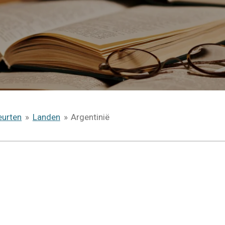
eurten
»
Landen
»
Argentinië