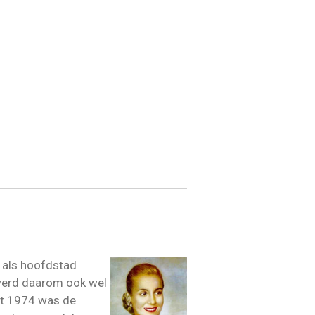
t als hoofdstad
 werd daarom ook wel
ot 1974 was de