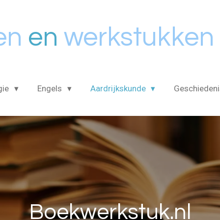
en
en
werkstukken
gie
Engels
Aardrijkskunde
Geschieden
Boekwerkstuk.nl