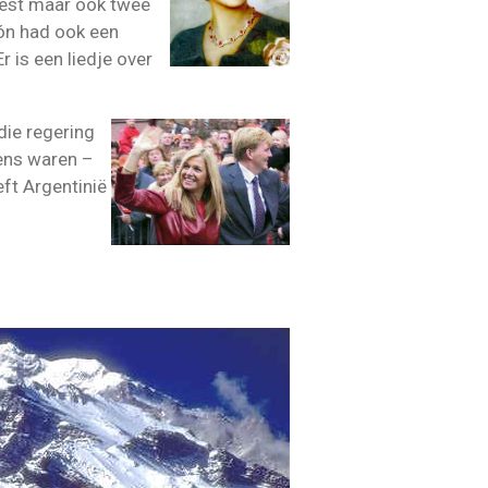
eest maar ook twee
rón had ook een
 is een liedje over
die regering
ens waren –
ft Argentinië