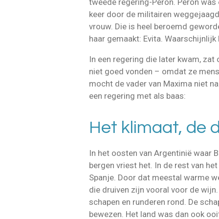
tweede regering-Perón. Perón was e
keer door de militairen weggejaagd
vrouw. Die is heel beroemd geworde
haar gemaakt: Evita. Waarschijnlijk 
In een regering die later kwam, za
niet goed vonden – omdat ze mense
mocht de vader van Maxima niet naa
een regering met als baas:
Het klimaat, de 
In het oosten van Argentinië waar Bu
bergen vriest het. In de rest van h
Spanje. Door dat meestal warme wee
die druiven zijn vooral voor de wijn
schapen en runderen rond. De schap
bewezen. Het land was dan ook ooi