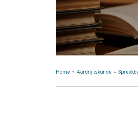
Home
»
Aardrijkskunde
»
Spreekb