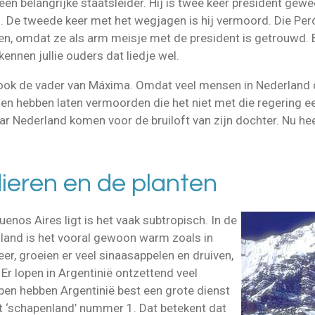
en belangrijke staatsleider. Hij is twee keer president gew
. De tweede keer met het wegjagen is hij vermoord. Die Pe
n, omdat ze als arm meisje met de president is getrouwd. Er
kennen jullie ouders dat liedje wel.
t ook de vader van Máxima. Omdat veel mensen in Nederland 
n hebben laten vermoorden die het niet met die regering e
r Nederland komen voor de bruiloft van zijn dochter. Nu hee
dieren en de planten
enos Aires ligt is het vaak subtropisch. In de
et land is het vooral gewoon warm zoals in
r, groeien er veel sinaasappelen en druiven,
. Er lopen in Argentinië ontzettend veel
en hebben Argentinië best een grote dienst
t ‘schapenland’ nummer 1. Dat betekent dat