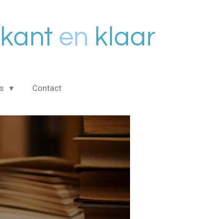
kant
en
klaar
is
Contact