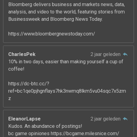
Bloomberg delivers business and markets news, data,
analysis, and video to the world, featuring stories from
Businessweek and Bloomberg News Today.
https://www.bloombergnewstoday.com/
CharlesPek
2 jaar geleden
10% in two days, easier than making yourself a cup of
coffee!
https://dc-btc.cc/?
ref=bc1qe0pjhgnflays7hk3nwmq8lkm5vu04sqc7x5zm
z
EleanorLapse
2 jaar geleden
Kudos. An abundance of postings!
bc game opiniones https://bcgame.milesnice.com/