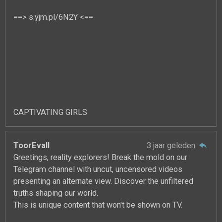
==> s.yjm.pl/6N2Y <==
CAPTIVATING GIRLS
ToorEvall
3 jaar geleden
Greetings, reality explorers! Break the mold on our
Telegram channel with uncut, uncensored videos
presenting an alternate view. Discover the unfiltered
truths shaping our world.
This is unique content that won't be shown on TV.