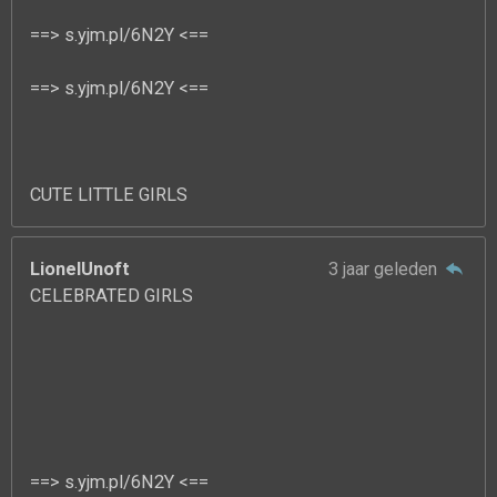
==> s.yjm.pl/6N2Y <==
==> s.yjm.pl/6N2Y <==
CUTE LITTLE GIRLS
LionelUnoft
3 jaar geleden
CELEBRATED GIRLS
==> s.yjm.pl/6N2Y <==