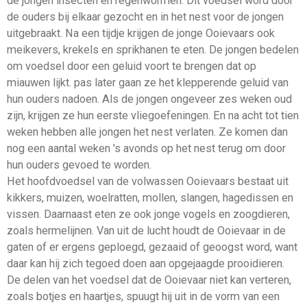
de jongen insecten en regenwormen. Dit voedsel word door
de ouders bij elkaar gezocht en in het nest voor de jongen
uitgebraakt. Na een tijdje krijgen de jonge Ooievaars ook
meikevers, krekels en sprikhanen te eten. De jongen bedelen
om voedsel door een geluid voort te brengen dat op
miauwen lijkt. pas later gaan ze het klepperende geluid van
hun ouders nadoen. Als de jongen ongeveer zes weken oud
zijn, krijgen ze hun eerste vliegoefeningen. En na acht tot tien
weken hebben alle jongen het nest verlaten. Ze komen dan
nog een aantal weken 's avonds op het nest terug om door
hun ouders gevoed te worden.
Het hoofdvoedsel van de volwassen Ooievaars bestaat uit
kikkers, muizen, woelratten, mollen, slangen, hagedissen en
vissen. Daarnaast eten ze ook jonge vogels en zoogdieren,
zoals hermelijnen. Van uit de lucht houdt de Ooievaar in de
gaten of er ergens geploegd, gezaaid of geoogst word, want
daar kan hij zich tegoed doen aan opgejaagde prooidieren.
De delen van het voedsel dat de Ooievaar niet kan verteren,
zoals botjes en haartjes, spuugt hij uit in de vorm van een