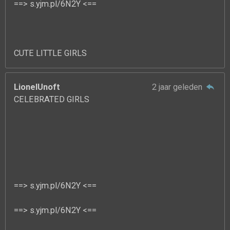
==> s.yjm.pl/6N2Y <==
CUTE LITTLE GIRLS
LionelUnoft
2 jaar geleden
CELEBRATED GIRLS
==> s.yjm.pl/6N2Y <==
==> s.yjm.pl/6N2Y <==