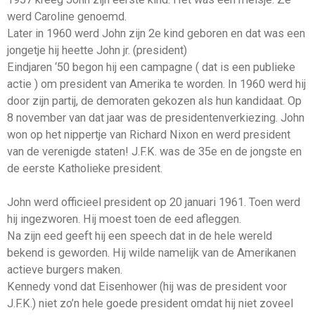
werd Caroline genoemd.
Later in 1960 werd John zijn 2e kind geboren en dat was een
jongetje hij heette John jr. (president)
Eindjaren ‘50 begon hij een campagne ( dat is een publieke
actie ) om president van Amerika te worden. In 1960 werd hij
door zijn partij, de demoraten gekozen als hun kandidaat. Op
8 november van dat jaar was de presidentenverkiezing. John
won op het nippertje van Richard Nixon en werd president
van de verenigde staten! J.F.K. was de 35e en de jongste en
de eerste Katholieke president.
John werd officieel president op 20 januari 1961. Toen werd
hij ingezworen. Hij moest toen de eed afleggen.
Na zijn eed geeft hij een speech dat in de hele wereld
bekend is geworden. Hij wilde namelijk van de Amerikanen
actieve burgers maken.
Kennedy vond dat Eisenhower (hij was de president voor
J.F.K.) niet zo’n hele goede president omdat hij niet zoveel