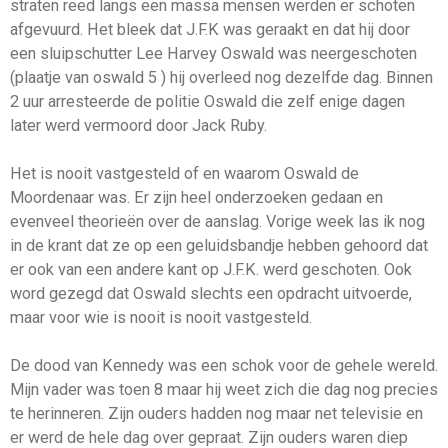
straten reed langs een massa mensen werden er schoten
afgevuurd. Het bleek dat J.F.K was geraakt en dat hij door
een sluipschutter Lee Harvey Oswald was neergeschoten
(plaatje van oswald 5 ) hij overleed nog dezelfde dag. Binnen
2 uur arresteerde de politie Oswald die zelf enige dagen
later werd vermoord door Jack Ruby.
Het is nooit vastgesteld of en waarom Oswald de
Moordenaar was. Er zijn heel onderzoeken gedaan en
evenveel theorieën over de aanslag. Vorige week las ik nog
in de krant dat ze op een geluidsbandje hebben gehoord dat
er ook van een andere kant op J.F.K. werd geschoten. Ook
word gezegd dat Oswald slechts een opdracht uitvoerde,
maar voor wie is nooit is nooit vastgesteld.
De dood van Kennedy was een schok voor de gehele wereld.
Mijn vader was toen 8 maar hij weet zich die dag nog precies
te herinneren. Zijn ouders hadden nog maar net televisie en
er werd de hele dag over gepraat. Zijn ouders waren diep