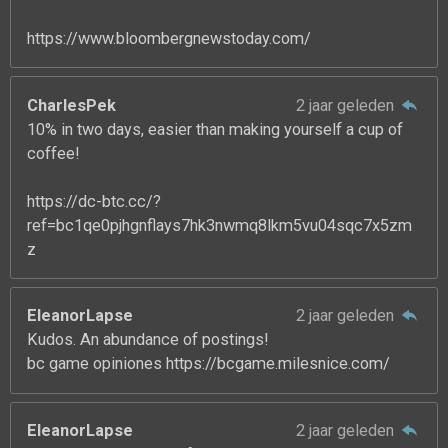
https://www.bloombergnewstoday.com/
CharlesPek
2 jaar geleden
10% in two days, easier than making yourself a cup of
coffee!
https://dc-btc.cc/?
ref=bc1qe0pjhgnflays7hk3nwmq8lkm5vu04sqc7x5zm
z
EleanorLapse
2 jaar geleden
Kudos. An abundance of postings!
bc game opiniones https://bcgame.milesnice.com/
EleanorLapse
2 jaar geleden