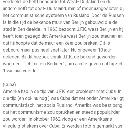
verdeeld; de helft behoorde tot West- Duitsland en de
andere helft tot oost- Duitsland, min of meer aangesloten bij
het communistische systeem van Rusland. Door de Russen
is in die tijd de bekende muur van Berlijn gebouwd die de
stad in 2en deelde. In 1963 bezocht J.F.K. west Berlijn en hij
heeft toen gezegd dat Amerika west Berlijn zou steunen en
dat hij hoopte dat de muur een keer zou breken. Dit is
gebeurd maar pas heel veel later. Nu ongeveer 10 jaar
geleden. Bij dit bezoek sprak J.F.K. de bekend geworden
woorden : “ich bin ein Berliner” , om aan te geven dat hij zich
1 van hun voelde.
(Cuba)
Amerika had in de tijd van J.F.K. een probleem met Cuba. In
die tijd (en ook nu nog ) was Cuba dat net onder Amerika ligt,
communistisch, net zoals Rusland. Amerika was best bang
dat het communisme zou oprukken en steeds populairder
zou worden. In oktober 1962 vloog er een Amerikaans
vliegtuig stiekem over Cuba. Er werden foto`s gemaakt van