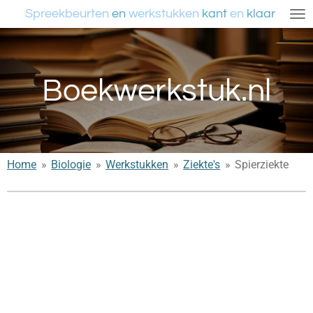
Spreekbeurten
en
werkstukken
kant
en
klaar
Ga
direct
naar
de
Boekwerkstuk.nl
hoofdinhoud
Home
»
Biologie
»
Werkstukken
»
Ziekte's
»
Spierziekte