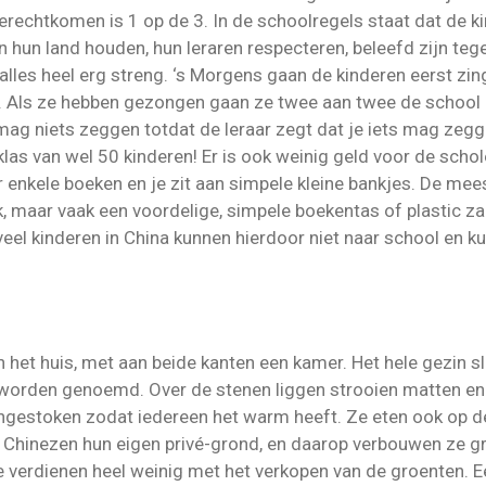
erechtkomen is 1 op de 3. In de schoolregels staat dat de k
an hun land houden, hun leraren respecteren, beleefd zijn teg
 alles heel erg streng. ‘s Morgens gaan de kinderen eerst zi
n. Als ze hebben gezongen gaan ze twee aan twee de school i
e mag niets zeggen totdat de leraar zegt dat je iets mag ze
las van wel 50 kinderen! Er is ook weinig geld voor de schol
enkele boeken en je zit aan simpele kleine bankjes. De mee
, maar vaak een voordelige, simpele boekentas of plastic 
veel kinderen in China kunnen hierdoor niet naar school en k
 het huis, met aan beide kanten een kamer. Het hele gezin sla
worden genoemd. Over de stenen liggen strooien matten en
ngestoken zodat iedereen het warm heeft. Ze eten ook op d
 Chinezen hun eigen privé-grond, en daarop verbouwen ze gr
e verdienen heel weinig met het verkopen van de groenten. E