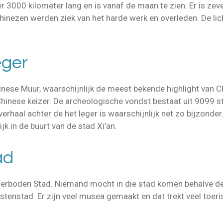
 3000 kilometer lang en is vanaf de maan te zien. Er is zev
 Chinezen werden ziek van het harde werk en overleden. De 
eger
hinese Muur, waarschijnlijk de meest bekende highlight van C
 Chinese keizer. De archeologische vondst bestaat uit 9099 s
verhaal achter de het leger is waarschijnlijk net zo bijzonder
k in de buurt van de stad Xi’an.
ad
Verboden Stad. Niemand mocht in die stad komen behalve de 
stenstad. Er zijn veel musea gemaakt en dat trekt veel toeri