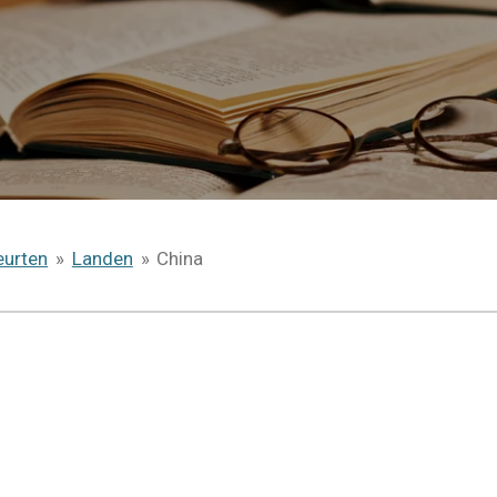
eurten
»
Landen
»
China