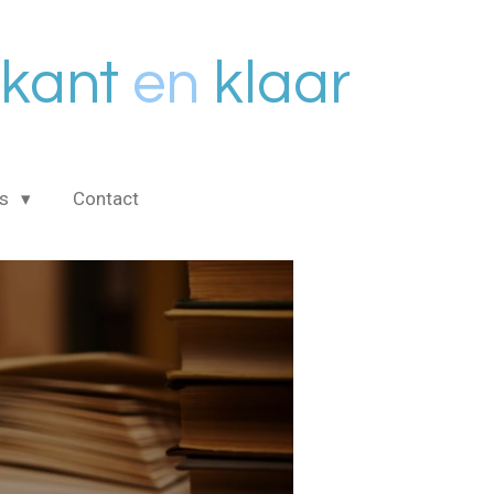
kant
en
klaar
is
Contact