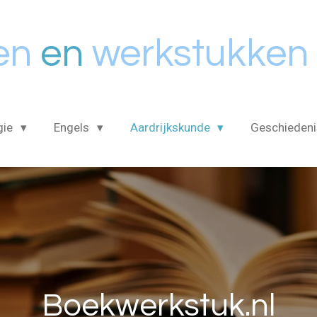
en
en
werkstukken
gie
Engels
Aardrijkskunde
Geschieden
Boekwerkstuk.nl