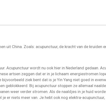
n uit China. Zoals: acupunctuur, de kracht van de kruiden e
uur. Acupunctuur wordt nu ook hier in Nederland gedaan. A
se artsen zeggen dat er in je lichaam energiestromen lopen,
ijvoorbeeld ziek bent dat is je Yin Yang niet goed in evenwi
en geblokkeerd. Bij acupunctuur stoppen ze allemaal naalde
banen weer verder stromen. Als de naaldjes in je huid worde
el je er niets meer van. Je hebt ook nog elektra-acupunctuur,