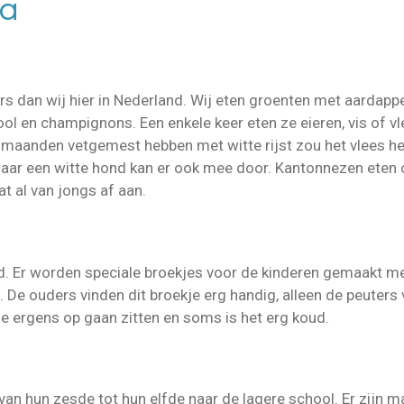
na
s dan wij hier in Nederland. Wij eten groenten met aardappele
ool en champignons. Een enkele keer eten ze eieren, vis of 
maanden vetgemest hebben met witte rijst zou het vlees he
maar een witte hond kan er ook mee door. Kantonnezen eten o
at al van jongs af aan.
end. Er worden speciale broekjes voor de kinderen gemaakt me
. De ouders vinden dit broekje erg handig, alleen de peuters 
ze ergens op gaan zitten en soms is het erg koud.
van hun zesde tot hun elfde naar de lagere school. Er zijn 