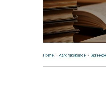
Home
»
Aardrijkskunde
»
Spreekb