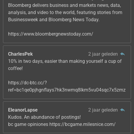
Bloomberg delivers business and markets news, data,
analysis, and video to the world, featuring stories from
Businessweek and Bloomberg News Today.
https://www.bloombergnewstoday.com/
CharlesPek
2 jaar geleden
10% in two days, easier than making yourself a cup of
coffee!
https://dc-btc.cc/?
ref=bc1qe0pjhgnflays7hk3nwmq8lkm5vu04sqc7x5zmz
EleanorLapse
2 jaar geleden
Kudos. An abundance of postings!
bc game opiniones https://bcgame.milesnice.com/