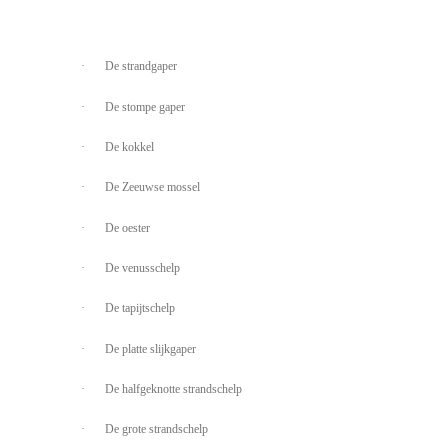
·
De strandgaper
·
De stompe gaper
·
De kokkel
·
De Zeeuwse mossel
·
De oester
·
De venusschelp
·
De tapijtschelp
·
De platte slijkgaper
·
De halfgeknotte strandschelp
·
De grote strandschelp