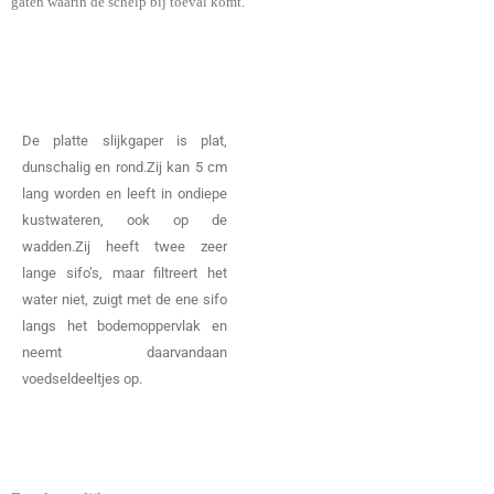
gaten waarin de schelp bij toeval komt.
De platte slijkgaper is plat,
dunschalig en rond.Zij kan 5 cm
lang worden en leeft in ondiepe
kustwateren, ook op de
wadden.Zij heeft twee zeer
lange sifo’s, maar filtreert het
water niet, zuigt met de ene sifo
langs het bodemoppervlak en
neemt daarvandaan
voedseldeeltjes op.