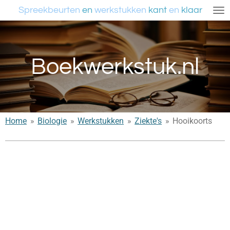
Spreekbeurten
en
werkstukken
kant
en
klaar
Ga
direct
naar
de
Boekwerkstuk.nl
hoofdinhoud
Home
»
Biologie
»
Werkstukken
»
Ziekte's
»
Hooikoorts