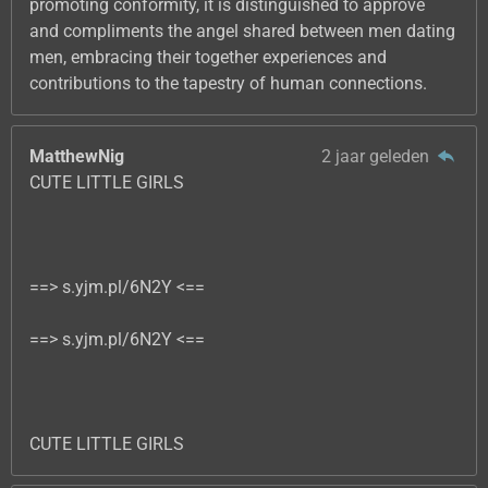
promoting conformity, it is distinguished to approve
and compliments the angel shared between men dating
men, embracing their together experiences and
contributions to the tapestry of human connections.
MatthewNig
2 jaar geleden
CUTE LITTLE GIRLS
==> s.yjm.pl/6N2Y <==
==> s.yjm.pl/6N2Y <==
CUTE LITTLE GIRLS