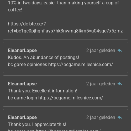
10% in two days, easier than making yourself a cup of
coffee!
https://dc-btc.cc/?
ref=bc1qe0pjhgnflays7hk3nwmq8lkm5vu04sqc7x5zmz
EleanorLapse
2 jaar geleden
Kudos. An abundance of postings!
bc game opiniones https://bcgame.milesnice.com/
EleanorLapse
2 jaar geleden
Thank you. Excellent information!
bc game login https://bcgame.milesnice.com/
EleanorLapse
2 jaar geleden
Thank you. I appreciate this!