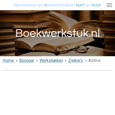
Spreekbeurten
en
werkstukken
kant
en
klaar
Ga
direct
naar
de
Boekwerkstuk.nl
hoofdinhoud
Home
»
Biologie
»
Werkstukken
»
Ziekte's
»
Astma