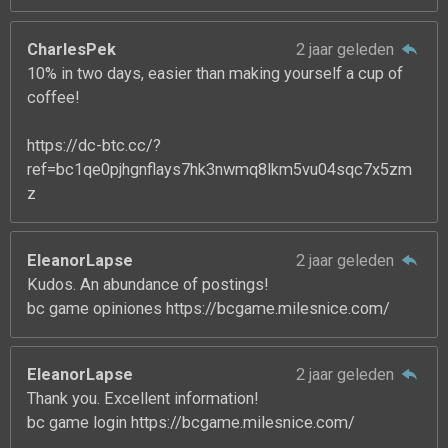
CharlesPek
2 jaar geleden
10% in two days, easier than making yourself a cup of
coffee!
https://dc-btc.cc/?
ref=bc1qe0pjhgnflays7hk3nwmq8lkm5vu04sqc7x5zm
z
EleanorLapse
2 jaar geleden
Kudos. An abundance of postings!
bc game opiniones https://bcgame.milesnice.com/
EleanorLapse
2 jaar geleden
Thank you. Excellent information!
bc game login https://bcgame.milesnice.com/