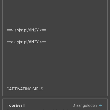
==> s.yjm.pl/6N2Y <==
==> s.yjm.pl/6N2Y <==
CAPTIVATING GIRLS
ToorEvall
3 jaar geleden