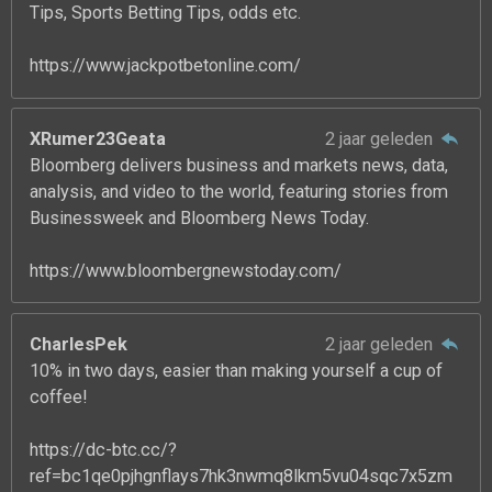
Tips, Sports Betting Tips, odds etc.
https://www.jackpotbetonline.com/
XRumer23Geata
2 jaar geleden
Bloomberg delivers business and markets news, data,
analysis, and video to the world, featuring stories from
Businessweek and Bloomberg News Today.
https://www.bloombergnewstoday.com/
CharlesPek
2 jaar geleden
10% in two days, easier than making yourself a cup of
coffee!
https://dc-btc.cc/?
ref=bc1qe0pjhgnflays7hk3nwmq8lkm5vu04sqc7x5zm