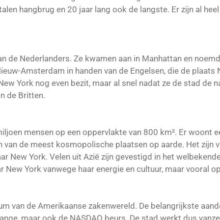
talen hangbrug en 20 jaar lang ook de langste. Er zijn al hee
 de Nederlanders. Ze kwamen aan in Manhattan en noemde 
l Nieuw-Amsterdam in handen van de Engelsen, die de plaat
New York nog even bezit, maar al snel nadat ze de stad de
n de Britten.
iljoen mensen op een oppervlakte van 800 km². Er woont ee
 van de meest kosmopolische plaatsen op aarde. Het zijn voo
r New York. Velen uit Azië zijn gevestigd in het welbeken
ar New York vanwege haar energie en cultuur, maar vooral o
rum van de Amerikaanse zakenwereld. De belangrijkste aande
hange, maar ook de NASDAQ beurs. De stad werkt dus vanze