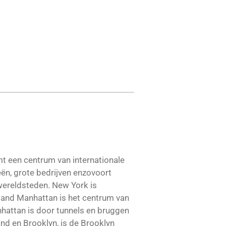
mt een centrum van internationale
eën, grote bedrijven enzovoort
 wereldsteden. New York is
iland Manhattan is het centrum van
nhattan is door tunnels en bruggen
nd en Brooklyn, is de Brooklyn