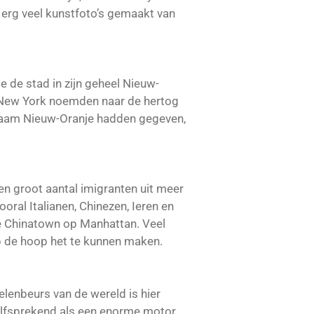
l erg veel kunstfoto’s gemaakt van
de stad in zijn geheel Nieuw-
s New York noemden naar de hertog
 naam Nieuw-Oranje hadden gegeven,
n groot aantal imigranten uit meer
ral Italianen, Chinezen, Ieren en
de Chinatown op Manhattan. Veel
p de hoop het te kunnen maken.
lenbeurs van de wereld is hier
lfsprekend als een enorme motor