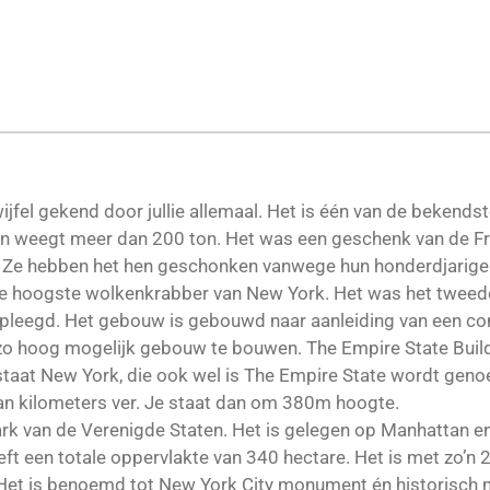
 twijfel gekend door jullie allemaal. Het is één van de beken
 en weegt meer dan 200 ton. Het was een geschenk van de F
d. Ze hebben het hen geschonken vanwege hun honderdjarige 
s de hoogste wolkenkrabber van New York. Het was het tweed
leegd. Het gebouw is gebouwd naar aanleiding van een comp
 hoog mogelijk gebouw te bouwen. The Empire State Buildin
aat New York, die ook wel is The Empire State wordt genoe
an kilometers ver. Je staat dan om 380m hoogte.
park van de Verenigde Staten. Het is gelegen op Manhattan en
eeft een totale oppervlakte van 340 hectare. Het is met zo’n
 Het is benoemd tot New York City monument én historisch