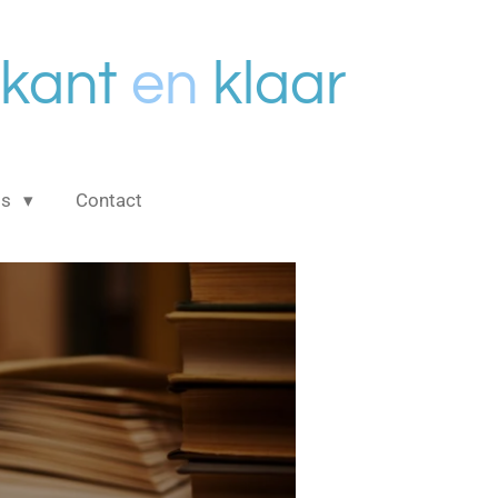
kant
en
klaar
is
Contact