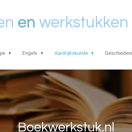
en
en
werkstukken
gie
Engels
Aardrijkskunde
Geschieden
Boekwerkstuk.nl