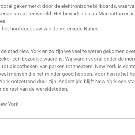
vooral gekenmerkt door de elektronische billboards, waarva
nde straat ter wereld. Het bevindt zich op Manhattan en i
es.
ns het hoofdgebouw van de Verenigde Naties.
e stad New York en zo zijn we veel te weten gekomen over 
 zeker een bezoekje waard is. Wij waren vooral onder de indruk 
 tot discotheken, van parken tot theaters. New York is echt
el veel mensen die het minder goed hebben. Voor hen is het 
rk ontzettend duur zijn. Anderzijds blijft New York een stad
r de rest van de wereldsteden.
New York.