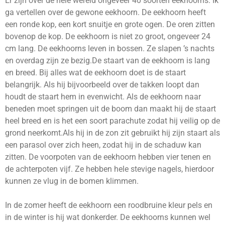
Er zijn over de hele wereld ongeveer 40 soorten eekhoorns. Ik
ga vertellen over de gewone eekhoorn. De eekhoorn heeft
een ronde kop, een kort snuitje en grote ogen. De oren zitten
bovenop de kop. De eekhoorn is niet zo groot, ongeveer 24
cm lang. De eekhoorns leven in bossen. Ze slapen ’s nachts
en overdag zijn ze bezig.De staart van de eekhoorn is lang
en breed. Bij alles wat de eekhoorn doet is de staart
belangrijk. Als hij bijvoorbeeld over de takken loopt dan
houdt de staart hem in evenwicht. Als de eekhoorn naar
beneden moet springen uit de boom dan maakt hij de staart
heel breed en is het een soort parachute zodat hij veilig op de
grond neerkomt.Als hij in de zon zit gebruikt hij zijn staart als
een parasol over zich heen, zodat hij in de schaduw kan
zitten. De voorpoten van de eekhoorn hebben vier tenen en
de achterpoten vijf. Ze hebben hele stevige nagels, hierdoor
kunnen ze vlug in de bomen klimmen.
In de zomer heeft de eekhoorn een roodbruine kleur pels en
in de winter is hij wat donkerder. De eekhoorns kunnen wel