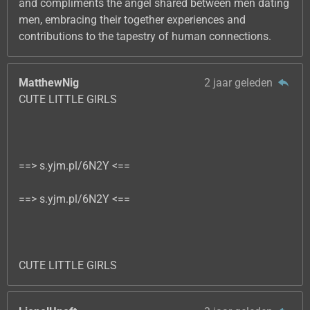
and compliments the angel shared between men dating
men, embracing their together experiences and
contributions to the tapestry of human connections.
MatthewNig
2 jaar geleden
CUTE LITTLE GIRLS
==> s.yjm.pl/6N2Y <==
==> s.yjm.pl/6N2Y <==
CUTE LITTLE GIRLS