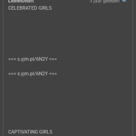
LionelUnoft
3 jaar geleden
CELEBRATED GIRLS
==> s.yjm.pl/6N2Y <==
==> s.yjm.pl/6N2Y <==
CAPTIVATING GIRLS