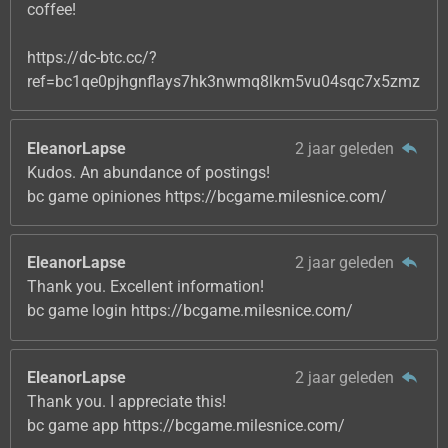
coffee!
https://dc-btc.cc/?
ref=bc1qe0pjhgnflays7hk3nwmq8lkm5vu04sqc7x5zmz
EleanorLapse
2 jaar geleden
Kudos. An abundance of postings!
bc game opiniones https://bcgame.milesnice.com/
EleanorLapse
2 jaar geleden
Thank you. Excellent information!
bc game login https://bcgame.milesnice.com/
EleanorLapse
2 jaar geleden
Thank you. I appreciate this!
bc game app https://bcgame.milesnice.com/