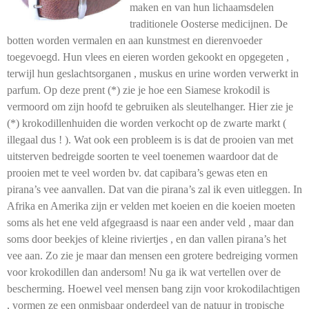
maken en van hun lichaamsdelen
traditionele Oosterse medicijnen. De
botten worden vermalen en aan kunstmest en dierenvoeder
toegevoegd. Hun vlees en eieren worden gekookt en opgegeten ,
terwijl hun geslachtsorganen , muskus en urine worden verwerkt in
parfum. Op deze prent (*) zie je hoe een Siamese krokodil is
vermoord om zijn hoofd te gebruiken als sleutelhanger. Hier zie je
(*) krokodillenhuiden die worden verkocht op de zwarte markt (
illegaal dus ! ). Wat ook een probleem is is dat de prooien van met
uitsterven bedreigde soorten te veel toenemen waardoor dat de
prooien met te veel worden bv. dat capibara’s gewas eten en
pirana’s vee aanvallen. Dat van die pirana’s zal ik even uitleggen. In
Afrika en Amerika zijn er velden met koeien en die koeien moeten
soms als het ene veld afgegraasd is naar een ander veld , maar dan
soms door beekjes of kleine riviertjes , en dan vallen pirana’s het
vee aan. Zo zie je maar dan mensen een grotere bedreiging vormen
voor krokodillen dan andersom! Nu ga ik wat vertellen over de
bescherming. Hoewel veel mensen bang zijn voor krokodilachtigen
, vormen ze een onmisbaar onderdeel van de natuur in tropische