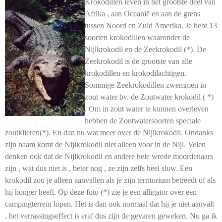
Krokodillen leven in het grootste deel van
Afrika , aan Oceanië en aan de grens
tussen Noord en Zuid Amerika. Je hebt 13
soorten krokodillen waaronder de
Nijlkrokodil en de Zeekrokodil (*). De
Zeekrokodil is de grootste van alle
krokodillen en krokodilachtigen.
Sommige Zeekrokodillen zwemmen in
zout water bv. de Zoutwater krokodil ( *)
. Om in zout water te kunnen overleven
hebben de Zoutwatersoorten speciale
zoutklieren(*). En dan nu wat meer over de Nijlkrokodil. Ondanks
zijn naam komt de Nijlkrokodil niet alleen voor in de Nijl. Velen
denken ook dat de Nijlkrokodil en andere hele wrede moordenaars
zijn , wat dus niet is , beter nog , ze zijn zelfs heel sluw. Een
krokodil zou je alleen aanvallen als je zijn territorium betreedt of als
hij honger heeft. Op deze foto (*) zie je een alligator over een
campingterrein lopen. Het is dan ook normaal dat hij je niet aanvalt
, het verrassingseffect is eraf dus zijn de gevaren geweken. Nu ga ik