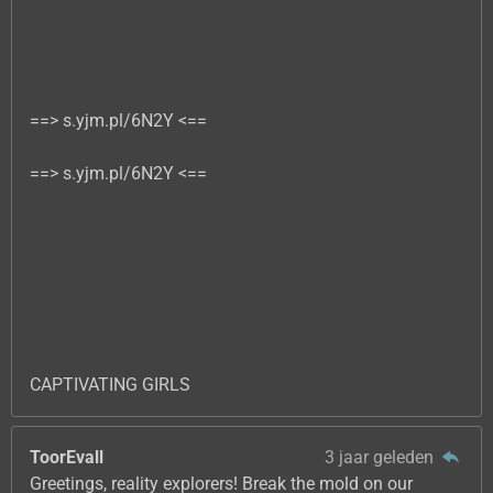
==> s.yjm.pl/6N2Y <==
==> s.yjm.pl/6N2Y <==
CAPTIVATING GIRLS
ToorEvall
3 jaar geleden
Greetings, reality explorers! Break the mold on our