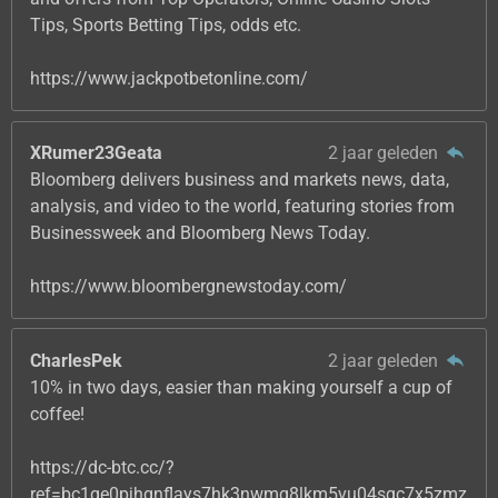
Tips, Sports Betting Tips, odds etc.
https://www.jackpotbetonline.com/
XRumer23Geata
2 jaar geleden
Bloomberg delivers business and markets news, data,
analysis, and video to the world, featuring stories from
Businessweek and Bloomberg News Today.
https://www.bloombergnewstoday.com/
CharlesPek
2 jaar geleden
10% in two days, easier than making yourself a cup of
coffee!
https://dc-btc.cc/?
ref=bc1qe0pjhgnflays7hk3nwmq8lkm5vu04sqc7x5zmz