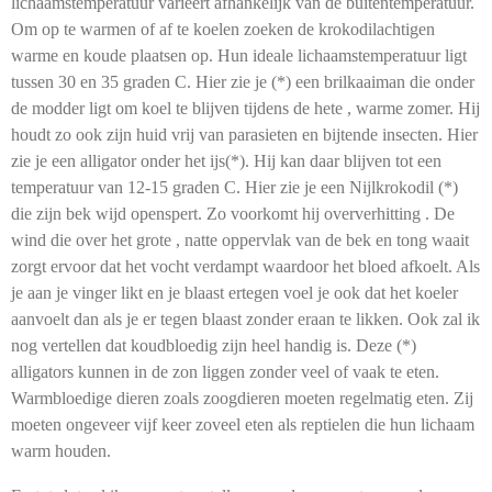
lichaamstemperatuur varieert afhankelijk van de buitentemperatuur.
Om op te warmen of af te koelen zoeken de krokodilachtigen
warme en koude plaatsen op. Hun ideale lichaamstemperatuur ligt
tussen 30 en 35 graden C. Hier zie je (*) een brilkaaiman die onder
de modder ligt om koel te blijven tijdens de hete , warme zomer. Hij
houdt zo ook zijn huid vrij van parasieten en bijtende insecten. Hier
zie je een alligator onder het ijs(*). Hij kan daar blijven tot een
temperatuur van 12-15 graden C. Hier zie je een Nijlkrokodil (*)
die zijn bek wijd openspert. Zo voorkomt hij oververhitting . De
wind die over het grote , natte oppervlak van de bek en tong waait
zorgt ervoor dat het vocht verdampt waardoor het bloed afkoelt. Als
je aan je vinger likt en je blaast ertegen voel je ook dat het koeler
aanvoelt dan als je er tegen blaast zonder eraan te likken. Ook zal ik
nog vertellen dat koudbloedig zijn heel handig is. Deze (*)
alligators kunnen in de zon liggen zonder veel of vaak te eten.
Warmbloedige dieren zoals zoogdieren moeten regelmatig eten. Zij
moeten ongeveer vijf keer zoveel eten als reptielen die hun lichaam
warm houden.