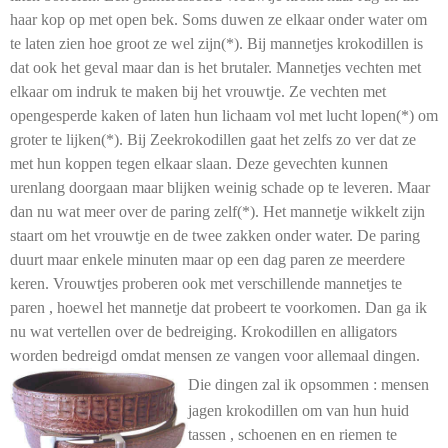
haar kop op met open bek. Soms duwen ze elkaar onder water om
te laten zien hoe groot ze wel zijn(*). Bij mannetjes krokodillen is
dat ook het geval maar dan is het brutaler. Mannetjes vechten met
elkaar om indruk te maken bij het vrouwtje. Ze vechten met
opengesperde kaken of laten hun lichaam vol met lucht lopen(*) om
groter te lijken(*). Bij Zeekrokodillen gaat het zelfs zo ver dat ze
met hun koppen tegen elkaar slaan. Deze gevechten kunnen
urenlang doorgaan maar blijken weinig schade op te leveren. Maar
dan nu wat meer over de paring zelf(*). Het mannetje wikkelt zijn
staart om het vrouwtje en de twee zakken onder water. De paring
duurt maar enkele minuten maar op een dag paren ze meerdere
keren. Vrouwtjes proberen ook met verschillende mannetjes te
paren , hoewel het mannetje dat probeert te voorkomen. Dan ga ik
nu wat vertellen over de bedreiging. Krokodillen en alligators
worden bedreigd omdat mensen ze vangen voor allemaal dingen.
Die dingen
zal ik opsommen : mensen
jagen krokodillen om van hun huid
tassen , schoenen en en riemen te