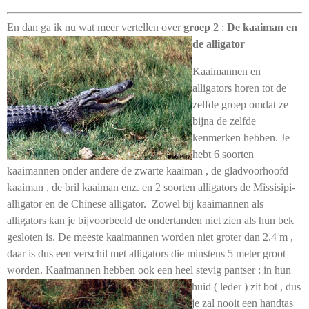
En dan ga ik nu wat meer vertellen over
groep 2
:
De kaaiman en
de alligator
Kaaimannen en
alligators horen tot de
zelfde groep omdat ze
bijna de zelfde
kenmerken hebben. Je
hebt 6 soorten
kaaimannen onder andere de zwarte kaaiman , de gladvoorhoofd
kaaiman , de bril kaaiman enz. en 2 soorten alligators de Missisipi-
alligator en de Chinese alligator. Zowel bij kaaimannen als
alligators kan je bijvoorbeeld de ondertanden niet zien als hun bek
gesloten is. De meeste kaaimannen worden niet groter dan 2.4 m ,
daar is dus een verschil met alligators die minstens 5 meter groot
worden. Kaaimannen hebben
ook een heel stevig pantser : in hun
huid ( leder ) zit bot , dus
je zal nooit een handtas