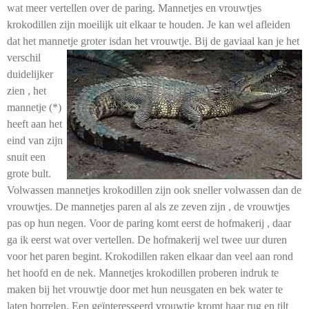
wat meer vertellen over de paring. Mannetjes en vrouwtjes
krokodillen zijn moeilijk uit elkaar te houden. Je kan wel afleiden
dat het mannetje groter is
dan het vrouwtje. Bij de gaviaal kan je het
verschil
duidelijker
zien , het
mannetje (*)
heeft aan het
eind van zijn
snuit een
grote bult.
Volwassen mannetjes krokodillen zijn ook sneller volwassen dan de
vrouwtjes. De mannetjes paren al als ze zeven zijn , de vrouwtjes
pas op hun negen. Voor de paring komt eerst de hofmakerij , daar
ga ik eerst wat over vertellen. De hofmakerij wel twee uur duren
voor het paren begint. Krokodillen raken elkaar dan veel aan rond
het hoofd en de nek. Mannetjes krokodillen proberen indruk te
maken bij het vrouwtje door met hun neusgaten en bek water te
laten borrelen. Een geïnteresseerd vrouwtje kromt haar rug en tilt